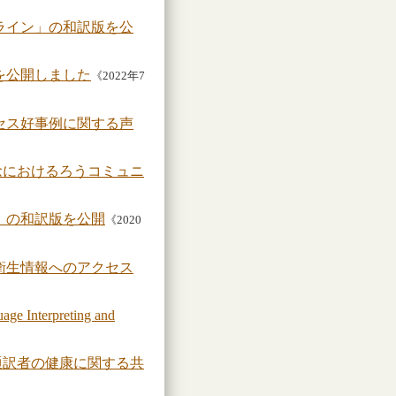
ライン」の和訳版を公
を公開しました
《2022年7
セス好事例に関する声
念におけるろうコミュニ
」の和訳版を公開
《2020
衛生情報へのアクセス
Interpreting and
通訳者の健康に関する共