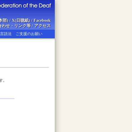
本部)
/
X(日聴紙)
/
Facebook
合わせ・リンク等
/
アクセス
言語法
ご支援のお願い
ion of the Deaf
す。