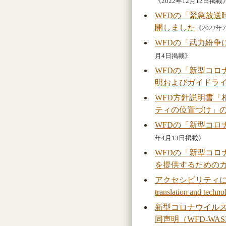
《2022年12月12日掲載
WFDの「緊急放
開しました
《2022
WFDの「武力紛
月4日掲載》
WFDの「新型コ
明およびガイドラ
WFD方針説明書「
ティの位置づけ」
WFDの「新型コ
年4月13日掲載》
WFDの「新型コ
を提供するための
アクセシビリティに関するWFD声
translation and techn
新型コロナウイル
同声明（WFD-WASLI 