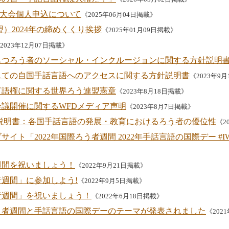
究大会個人申込について
《2025年06月04日掲載》
盟）2024年の締めくくり挨拶
《2025年01月09日掲載》
2023年12月07日掲載》
もつろう者のソーシャル・インクルージョンに関する方針説明
しての自国手話言語へのアクセスに関する方針説明書
《2023年9
言語権に関する世界ろう連盟憲章
《2023年8月18日掲載》
界会議開催に関するWFDメディア声明
《2023年8月7日掲載》
説明書：各国手話言語の発展・教育におけるろう者の優位性
《2
ト「2022年国際ろう者週間 2022年手話言語の国際デー #IWDP
者週間を祝いましょう！
《2022年9月21日掲載》
者週間」に参加しよう!
《2022年9月5日掲載》
う者週間」を祝いましょう！
《2022年6月18日掲載》
ろう者週間と手話言語の国際デーのテーマが発表されました
《202