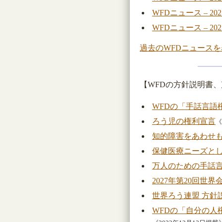
WFDニュース – 20
WFDニュース – 20
過去のWFDニュース
【WFDの方針説明書
WFDの「手話言
ろう児の権利宣言
《
知的障害をあわせ
保健医療ニーズと
万人のための手話
2027年第20回世
世界ろう連盟 方針
WFDの「自分の