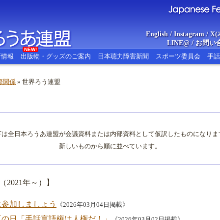
English
/
Instagram
/
X(
LINE@
/
お問い
NEW!
新情報
出版物・グッズのご案内
日本聴力障害新聞
スポーツ委員会
手話
際関係
» 世界ろう連盟
あ連盟
Japanese Federat
下は全日本ろうあ連盟が会議資料または内部資料として仮訳したものになりま
新しいものから順に並べています。
2021年～）】
日に参加しましょう
《2026年03月04日掲載》
世界耳の日「手話言語権は人権だ！」
《2026年03月02日掲載》