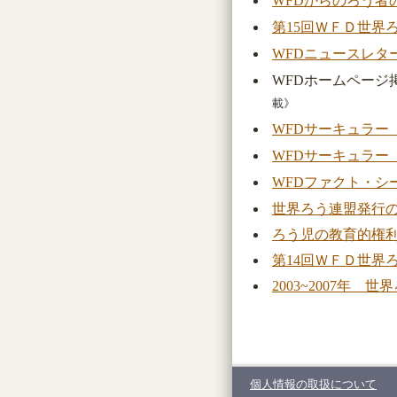
WFDからのろう者
第15回ＷＦＤ世界
WFDニュースレター
WFDホームページ
載》
WFDサーキュラー（
WFDサーキュラー（
WFDファクト・シ
世界ろう連盟発行の会
ろう児の教育的権
第14回ＷＦＤ世界
2003~2007年
個人情報の取扱について