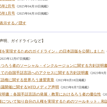
25年2月号
《2025年04月10日掲載》
25年1月号
《2025年04月10日掲載》
を表示する／隠す
、声明、ガイドラインなど】
語権を実現するためのガイドライン」の日本語版を公開しました
2023年12月07日掲載》
もつろう者のソーシャル・インクルージョンに関する方針説明
しての自国手話言語へのアクセスに関する方針説明書
《2023年9
言語権に関する世界ろう連盟憲章
《2023年8月18日掲載》
界会議開催に関するWFDメディア声明
《2023年8月7日掲載》
説明書：各国手話言語の発展・教育におけるろう者の優位性
《2
人権について知り自分の人権を実現するためのツールキット」和