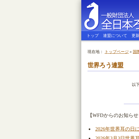
トップ
連盟について
更
現在地：
トップページ
»
国
全日本ろう
世界ろう連盟
以
【WFDからのお知らせ（
2026年世界耳の
2026年3月3日