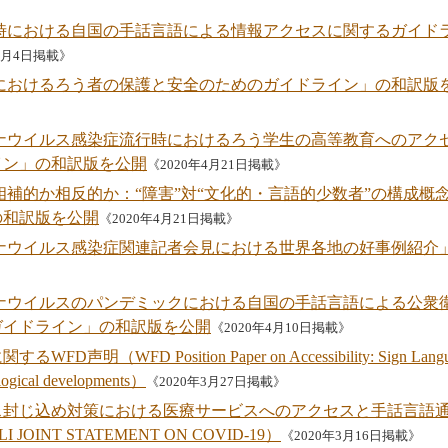
》
送時における自国の手話言語による情報アクセスに関するガイド
年7月4日掲載》
争におけるろう者の保護と安全のためのガイドライン」の和訳版
ロナウイルス感染症流行時におけるろう学生の高等教育へのアク
イン」の和訳版を公開
《2020年4月21日掲載》
相補的か相反的か：“障害”対“文化的・言語的少数者”の構成概
の和訳版を公開
《2020年4月21日掲載》
ロナウイルス感染症関連記者会見における世界各地の好事例紹介
ロナウイルスのパンデミックにおける自国の手話言語による公衆
ガイドライン」の和訳版を公開
《2020年4月10日掲載》
明（WFD Position Paper on Accessibility: Sign Language 
ological developments）
《2020年3月27日掲載》
ス封じ込め対策における医療サービスへのアクセスと手話言語
JOINT STATEMENT ON COVID-19）
《2020年3月16日掲載》