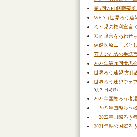
第5回WFD国際研
WFD（世界ろう連
ろう児の権利宣言
《
知的障害をあわせ
保健医療ニーズと
万人のための手話
2027年第20回世
世界ろう連盟 方針
世界ろう連盟ウェブサイ
9月21日掲載》
2022年国際ろう
「2022年国際ろう
「2022年国際ろ
2021年度の国際