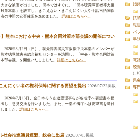
指
大きな被害が出ました。熊本ではすぐに、「熊本聴覚障害者等支援
対策本部」を設置し、きこえない・きこえにくい人や手話言語関係
者の仲間の安否確認を進めました。
詳細はこちらへ...
抗
報
パ
告】熊本における中央・熊本合同対策本部会議の開催につい
手
2026年8月2日（日）、聴覚障害者災害救援中央本部のメンバーが
熊本聴覚障害者総合福祉センターを訪問し、「中央・熊本合同対策
電
本部会議」を開催いたしました。
詳細はこちらへ...
聴
(11
集
こえにくい者の権利保障に関する要望を提出
2026/07/22掲載
専
2026年7月13日、全日本ろうあ連盟理事らが各省庁へ要望書を提
出し、意見交換を行いました。また、一部の省庁へは要望書を送付
しました。
詳細はこちらへ...
ル社会推進議員連盟」総会に出席
2026/07/03掲載