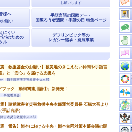
お願いします
皆様へ
手話言語の国際デー・
国際ろう者週間・手話の日 特集ページ
のお願い
えにくい
デフリンピック等の
パパのための
レガシー継承・発展事業
タル
地震 救援基金のお願い】被災地のきこえない仲間や手話言
報」と「安心」を届ける支援を
せ
聴覚障害者災害救援中央本部
ドブック 動詞関連用語①』新発売！
版・事業委員会
地震】聴覚障害者災害救援中央本部運営委員長 石橋大吾より
（手話言語）
覚障害者災害救援中央本部
地震 報告】熊本における中央・熊本合同対策本部会議の開