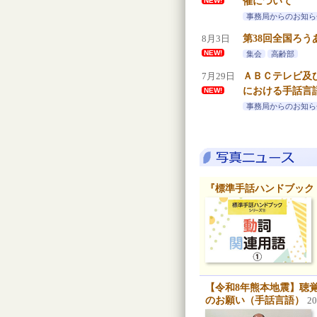
催について
NEW!
事務局からのお知ら
8月3日
第38回全国ろ
NEW!
集会
高齢部
7月29日
ＡＢＣテレビ及
における手話言
NEW!
事務局からのお知ら
『標準手話ハンドブック
【令和8年熊本地震】聴
のお願い（手話言語）
2