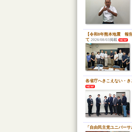
【令和8年熊本地震 報
て
2026/08/03掲載
NEW!
各省庁へきこえない・き
NEW!
「自由民主党ユニバーサ