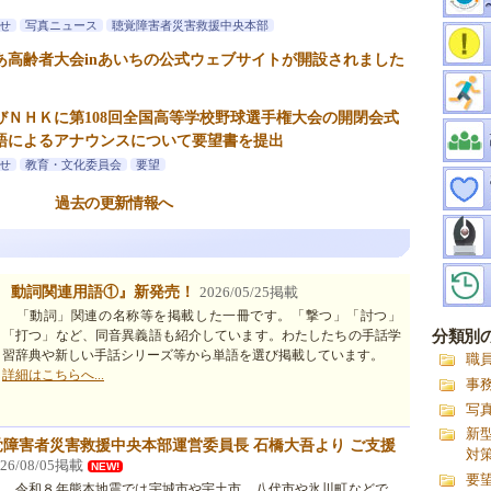
せ
写真ニュース
聴覚障害者災害救援中央本部
うあ高齢者大会inあいちの公式ウェブサイトが開設されました
びＮＨＫに第108回全国高等学校野球選手権大会の開閉会式
語によるアナウンスについて要望書を提出
せ
教育・文化委員会
要望
過去の更新情報へ
 動詞関連用語①』新発売！
2026/05/25掲載
「動詞」関連の名称等を掲載した一冊です。「撃つ」「討つ」
「打つ」など、同音異義語も紹介しています。わたしたちの手話学
分類別
習辞典や新しい手話シリーズ等から単語を選び掲載しています。
職
詳細はこちらへ...
事
写
新
覚障害者災害救援中央本部運営委員長 石橋大吾より ご支援
対
026/08/05掲載
NEW!
要
令和８年熊本地震では宇城市や宇土市、八代市や氷川町などで、