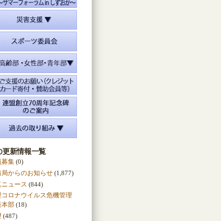
の更新情報一覧
員募集
(0)
務局からのお知らせ
(1,877)
真ニュース
(844)
型コロナウイルス危機管理
策本部
(18)
望
(487)