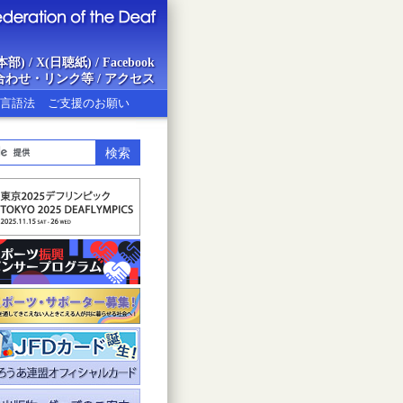
本部)
/
X(日聴紙)
/
Facebook
合わせ・リンク等
/
アクセス
言語法
ご支援のお願い
ion of the Deaf