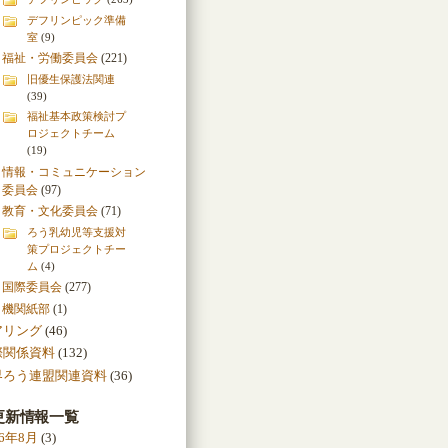
デフリンピック準備
室
(9)
福祉・労働委員会
(221)
旧優生保護法関連
(39)
福祉基本政策検討プ
ロジェクトチーム
(19)
情報・コミュニケーション
委員会
(97)
教育・文化委員会
(71)
ろう乳幼児等支援対
策プロジェクトチー
ム
(4)
国際委員会
(277)
機関紙部
(1)
アリング
(46)
際関係資料
(132)
界ろう連盟関連資料
(36)
更新情報一覧
26年8月
(3)