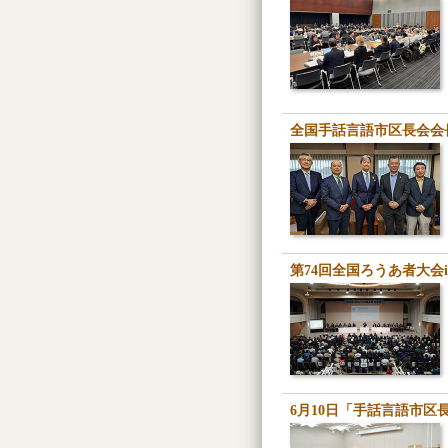
全国手話言語市区長会会長
第74回全国ろうあ者大会
6月10日「手話言語市区