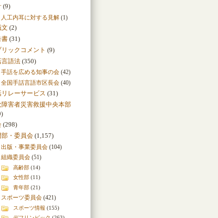
針
(9)
人工内耳に対する見解
(1)
議文
(2)
告書
(31)
ブリックコメント
(9)
話言語法
(350)
手話を広める知事の会
(42)
全国手話言語市区長会
(40)
話リレーサービス
(31)
覚障害者災害救援中央本部
0)
会
(298)
門部・委員会
(1,157)
出版・事業委員会
(104)
組織委員会
(51)
高齢部
(14)
女性部
(11)
青年部
(21)
スポーツ委員会
(421)
スポーツ情報
(155)
デフリンピック
(263)