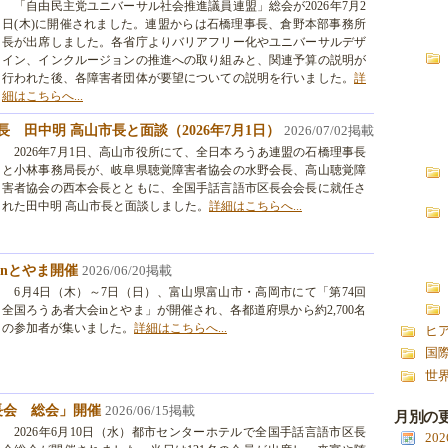
「自由民主党ユニバーサル社会推進議員連盟」総会が2026年7月2
日(木)に開催されました。連盟からは石橋理事長、倉野本部事務所
長が出席しました。各省庁よりバリアフリー化やユニバーサルデザ
イン、インクルージョンの推進への取り組みと、関連予算の説明が
行われた後、各障害者団体が要望についての説明を行いました。
詳
細はこちらへ...
 田中明 高山市長と面談（2026年7月1日）
2026/07/02掲載
2026年7月1日、高山市役所にて、全日本ろうあ連盟の石橋理事長
と小林事務局長が、岐阜県聴覚障害者協会の水野会長、高山聴覚障
害者協会の西本会長とともに、全国手話言語市区長会会長に就任さ
れた田中明 高山市長と面談しました。
詳細はこちらへ...
inとやま開催
2026/06/20掲載
6月4日（木）～7日（日）、富山県富山市・高岡市にて「第74回
全国ろうあ者大会inとやま」が開催され、各都道府県から約2,700名
の参加者が集いました。
詳細はこちらへ...
ヒ
国
世
長会 総会」開催
2026/06/15掲載
月別の
2026年6月10日（水）都市センターホテルで全国手話言語市区長
20