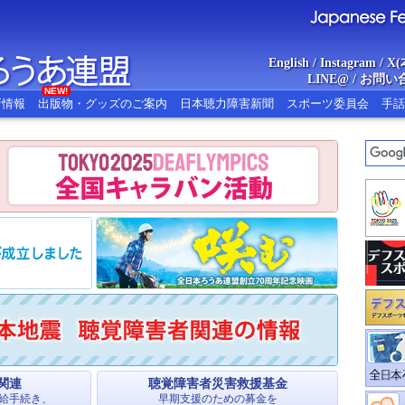
English
/
Instagram
/
X(
LINE@
/
お問い
NEW!
新情報
出版物・グッズのご案内
日本聴力障害新聞
スポーツ委員会
手話
あ連盟
Japanese Federat
関連
聴覚障害者災害救援基金
給手続き、
早期支援のための募金を