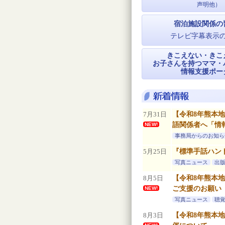
声明他）
宿泊施設関係の
テレビ字幕表示
きこえない・きこ
お子さんを持つママ・
情報支援ポー
7月31日
【令和8年熊本
語関係者へ「情
NEW!
事務局からのお知ら
5月25日
『標準手話ハン
写真ニュース
出
8月5日
【令和8年熊本
ご支援のお願い
NEW!
写真ニュース
聴
8月3日
【令和8年熊本