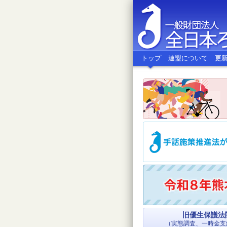
トップ
連盟について
更
全日本ろう
旧優生保護法
（実態調査、一時金支