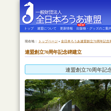
NEW!
トップ
連盟について
更新情報
出版物・グッズのご案
現在地：
トップページ
»
全日本ろうあ連盟創立70周年記念
全日本ろうあ連盟
連盟創立70周年記念碑建立
連盟創立70周年記