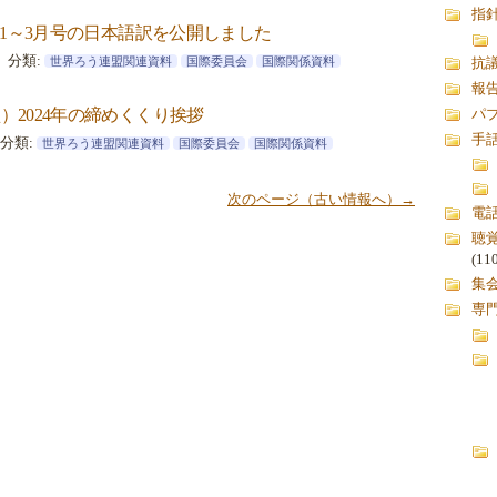
指
5年1～3月号の日本語訳を公開しました
分類:
世界ろう連盟関連資料
国際委員会
国際関係資料
抗
報
）2024年の締めくくり挨拶
パ
手
分類:
世界ろう連盟関連資料
国際委員会
国際関係資料
次のページ（古い情報へ）→
電
聴
(11
集
専