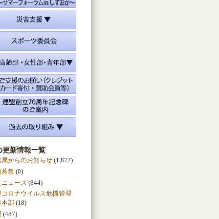
の更新情報一覧
務局からのお知らせ
(1,877)
員募集
(0)
真ニュース
(844)
型コロナウイルス危機管理
策本部
(18)
望
(487)