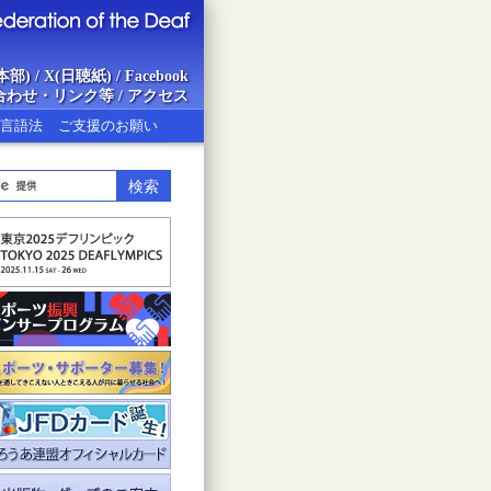
本部)
/
X(日聴紙)
/
Facebook
合わせ・リンク等
/
アクセス
言語法
ご支援のお願い
ion of the Deaf