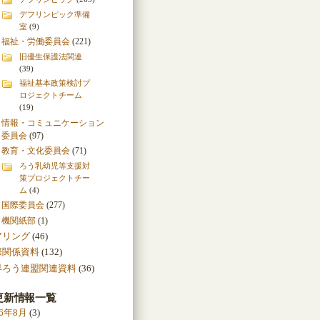
デフリンピック準備
室
(9)
福祉・労働委員会
(221)
旧優生保護法関連
(39)
福祉基本政策検討プ
ロジェクトチーム
(19)
情報・コミュニケーション
委員会
(97)
教育・文化委員会
(71)
ろう乳幼児等支援対
策プロジェクトチー
ム
(4)
国際委員会
(277)
機関紙部
(1)
アリング
(46)
際関係資料
(132)
界ろう連盟関連資料
(36)
更新情報一覧
26年8月
(3)