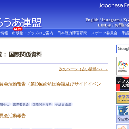
English
/
Instagram
/
X(
LINE@
/
お問い
NEW!
新情報
出版物・グッズのご案内
日本聴力障害新聞
スポーツ委員会
手話
： 国際関係資料
あ連盟
Japanese Federat
次のページ（古い情報へ）→
員会活動報告（第19回締約国会議及びサイドイベン
知らせ
国際委員会
国際関係資料
手話言語法
員会活動報告