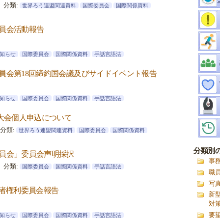
分類:
世界ろう連盟関連資料
国際委員会
国際関係資料
員会活動報告
知らせ
国際委員会
国際関係資料
手話言語法
員会第18回締約国会議及びサイドイベント報告
知らせ
国際委員会
国際関係資料
手話言語法
究大会個人申込について
分類:
世界ろう連盟関連資料
国際委員会
国際関係資料
分類別
員会」委員会声明採択
事
分類:
国際委員会
国際関係資料
手話言語法
職
写
害者権利委員会報告
新
対
要
知らせ
国際委員会
国際関係資料
手話言語法