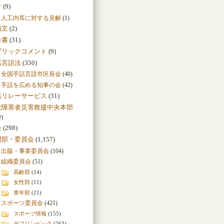
針
(9)
人工内耳に対する見解
(1)
議文
(2)
告書
(31)
ブリックコメント
(9)
話言語法
(350)
全国手話言語市区長会
(40)
手話を広める知事の会
(42)
話リレーサービス
(31)
覚障害者災害救援中央本部
0)
会
(298)
門部・委員会
(1,157)
出版・事業委員会
(104)
組織委員会
(51)
高齢部
(14)
女性部
(11)
青年部
(21)
スポーツ委員会
(421)
スポーツ情報
(155)
デフリンピック
(263)