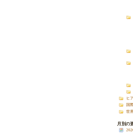
ヒ
国
世
月別の
20