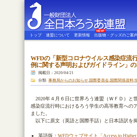
NEW!
トップ
連盟について
更新情報
出版物・グッズのご案
WFDの「新型コロナウイルス感染症流
全日本ろうあ連盟
例に関する声明およびガイドライン」の
掲載日：2020/04/21
分類:
事務局からのお知らせ
,
国際委員会
,
国際関係資料
,
2020年４月６日に世界ろう連盟（ＷＦＤ）と
感染症流行時におけるろう学生の高等教育への
ました。
以下に原文（英語と国際手話）と日本語訳を
英語版：
WFDウェブサイト「Access to Higher Educa