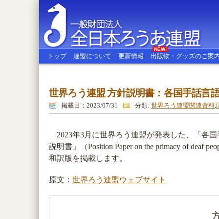
NEW!
トップ
連盟について
更新情報
出版物・グッズのご案
世界ろう連盟 方針説明書：各国手話言
全日本ろうあ連盟
掲載日：2023/07/31
分類:
世界ろう連盟関連資料
,
2023年3月に世界ろう連盟が発表した、「各
説明書」（Position Paper on the primacy of deaf people
和訳版を掲載します。
原文：
世界ろう連盟ウェブサイト