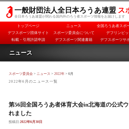
一般財団法人全日本ろうあ連盟
ス
全日本ろうあ連盟が関わる国内外のろう者スポーツ情報をお届けします
メインメニュー
トップページ
ニュース
全国ろうあ者スポ
メインコンテンツへ移
サブコンテンツへ移動
デフスポーツ団体サイト
スポーツ委員会について
デフリンピッ
動
転載・引用許諾申請
デフスポーツ関連書籍
デフスポーツサ
ニュース
スポーツ委員会
>
ニュース
>
2022年
> 6月
2022年6月
のニュース一覧
第56回全国ろうあ者体育大会in北海道の公式
れました
投稿日:
2022年6月30日