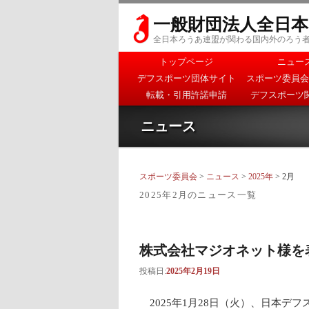
一般財団法人全日
全日本ろうあ連盟が関わる国内外のろう
メインメニュー
トップページ
ニュー
メインコンテンツへ移
サブコンテンツへ移動
デフスポーツ団体サイト
スポーツ委員会
動
転載・引用許諾申請
デフスポーツ
ニュース
スポーツ委員会
>
ニュース
>
2025年
> 2月
2025年2月
のニュース一覧
株式会社マジオネット様を
投稿日:
2025年2月19日
2025年1月28日（火）、日本デ