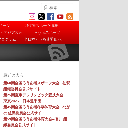
検
索
ポーツ
競技別スポーツ情報
・アジア大会
ろう者スポーツ
プログラム
全日本ろうあ連盟HPへ
最近の大会
第60回全国ろうあ者スポーツ大会in佐賀
組織委員会公式サイト
第25回夏季デフリンピック競技大会
東京2025 日本選手団
第45回全国ろうあ者冬季体育大会inなが
の 組織委員会公式サイト
第59回全国ろうあ者体育大会in香川 組
織委員会公式サイト