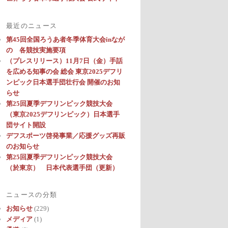
最近のニュース
第45回全国ろうあ者冬季体育大会inなが
の 各競技実施要項
（プレスリリース）11月7日（金）手話
を広める知事の会 総会 東京2025デフリ
ンピック日本選手団壮行会 開催のお知
らせ
第25回夏季デフリンピック競技大会
（東京2025デフリンピック）日本選手
団サイト開設
デフスポーツ啓発事業／応援グッズ再販
のお知らせ
第25回夏季デフリンピック競技大会
（於東京） 日本代表選手団（更新）
ニュースの分類
お知らせ
(229)
メディア
(1)