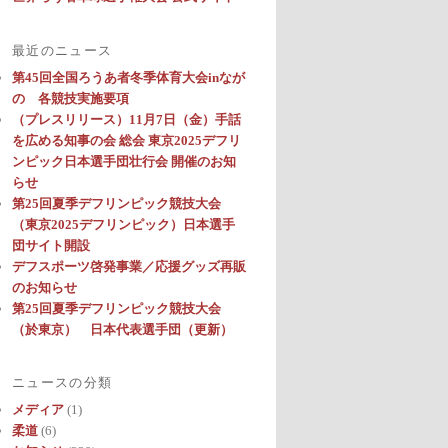
最近のニュース
第45回全国ろうあ者冬季体育大会inなが
の 各競技実施要項
（プレスリリース）11月7日（金）手話
を広める知事の会 総会 東京2025デフリ
ンピック日本選手団壮行会 開催のお知
らせ
第25回夏季デフリンピック競技大会
（東京2025デフリンピック）日本選手
団サイト開設
デフスポーツ啓発事業／応援グッズ再販
のお知らせ
第25回夏季デフリンピック競技大会
（於東京） 日本代表選手団（更新）
ニュースの分類
メディア
(1)
柔道
(6)