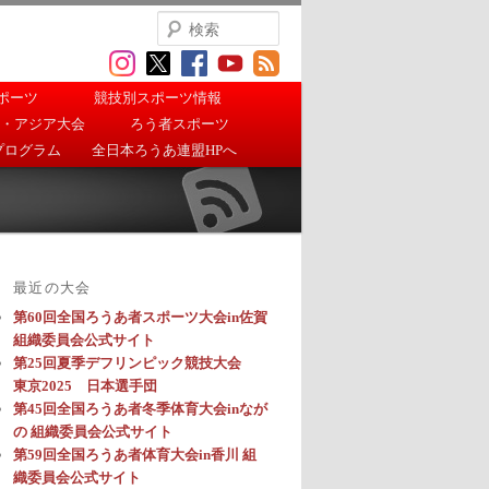
検
索
ポーツ
競技別スポーツ情報
・アジア大会
ろう者スポーツ
プログラム
全日本ろうあ連盟HPへ
最近の大会
第60回全国ろうあ者スポーツ大会in佐賀
組織委員会公式サイト
第25回夏季デフリンピック競技大会
東京2025 日本選手団
第45回全国ろうあ者冬季体育大会inなが
の 組織委員会公式サイト
第59回全国ろうあ者体育大会in香川 組
織委員会公式サイト