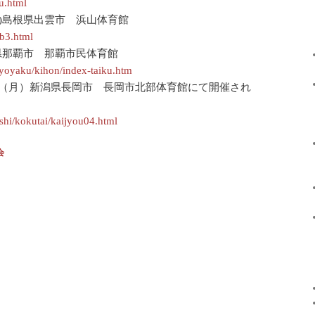
u.html
(日)島根県出雲市 浜山体育館
b3.html
沖縄県那覇市 那覇市民体育館
u/yoyaku/kihon/index-taiku.htm
2日（月）新潟県長岡市 長岡市北部体育館にて開催され
ashi/kokutai/kaijyou04.html
会