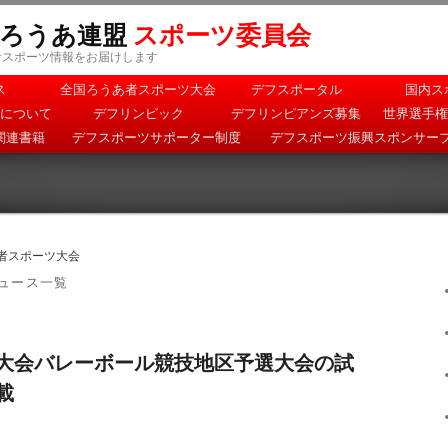
本ろうあ連盟
スポーツ委員会
者スポーツ情報をお届けします
ス
全国ろうあ者スポーツ大会
デフスポータル
国内ス
について
デフリンピック
デフリンピアンズ募集
世界選手権
関連書籍
デフスポーツサポーター制度
デフスポーツ振興スポンサー
害者スポーツ大会
ュース一覧
ツ大会バレーボール競技地区予選大会の試
載