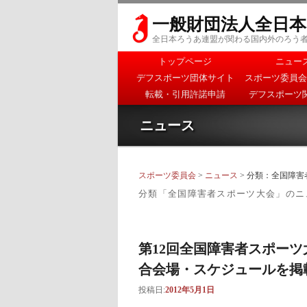
一般財団法人全日
全日本ろうあ連盟が関わる国内外のろう
メインメニュー
トップページ
ニュー
メインコンテンツへ移
サブコンテンツへ移動
デフスポーツ団体サイト
スポーツ委員会
動
転載・引用許諾申請
デフスポーツ
ニュース
スポーツ委員会
>
ニュース
> 分類：全国障
分類「
全国障害者スポーツ大会
」のニ
第12回全国障害者スポー
合会場・スケジュールを掲
投稿日:
2012年5月1日