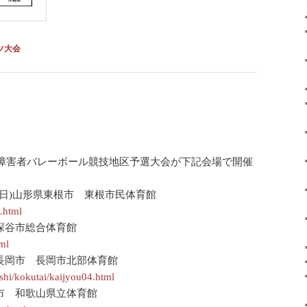
ツ大会
障害者バレーボール競技地区予選大会が下記会場で開催
日(日)山形県東根市 東根市民体育館
.html
 深谷市総合体育館
tml
県長岡市 長岡市北部体育館
ashi/kokutai/kaijyou04.html
山市 和歌山県立体育館