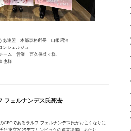
うあ連盟 本部事務所長 山根昭治
コンシェルジュ
画チーム 営業 西久保菜々様、
直也様
ルフ フェルナンデス氏死去
）のCEOであるラルフ フェルナンデス氏がお亡くなりに
氏は東京2025デフリンピックの運営準備にあたり、