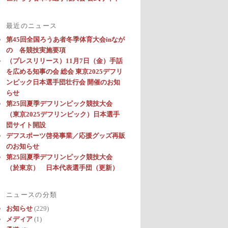
最近のニュース
第45回全国ろうあ者冬季体育大会inなが
の 各競技実施要項
（プレスリリース）11月7日（金）手話
を広める知事の会 総会 東京2025デフリ
ンピック日本選手団壮行会 開催のお知
らせ
第25回夏季デフリンピック競技大会
（東京2025デフリンピック）日本選手
団サイト開設
デフスポーツ啓発事業／応援グッズ再販
のお知らせ
第25回夏季デフリンピック競技大会
（於東京） 日本代表選手団（更新）
ニュースの分類
お知らせ
(229)
メディア
(1)