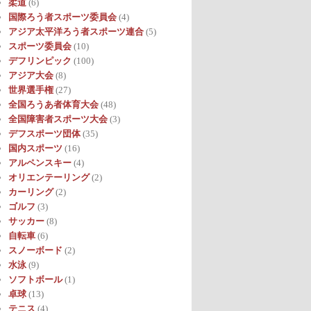
柔道
(6)
国際ろう者スポーツ委員会
(4)
アジア太平洋ろう者スポーツ連合
(5)
スポーツ委員会
(10)
デフリンピック
(100)
アジア大会
(8)
世界選手権
(27)
全国ろうあ者体育大会
(48)
全国障害者スポーツ大会
(3)
デフスポーツ団体
(35)
国内スポーツ
(16)
アルペンスキー
(4)
オリエンテーリング
(2)
カーリング
(2)
ゴルフ
(3)
サッカー
(8)
自転車
(6)
スノーボード
(2)
水泳
(9)
ソフトボール
(1)
卓球
(13)
テニス
(4)