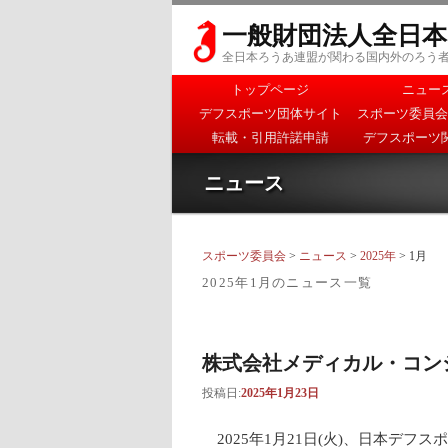
一般財団法人全日
全日本ろうあ連盟が関わる国内外のろう
メインメニュー
トップページ
ニュー
メインコンテンツへ移
サブコンテンツへ移動
デフスポーツ団体サイト
スポーツ委員会
動
転載・引用許諾申請
デフスポーツ
ニュース
スポーツ委員会
>
ニュース
>
2025年
> 1月
2025年1月
のニュース一覧
株式会社メディカル・コン
投稿日:
2025年1月23日
2025年1月21日(火)、日本デ