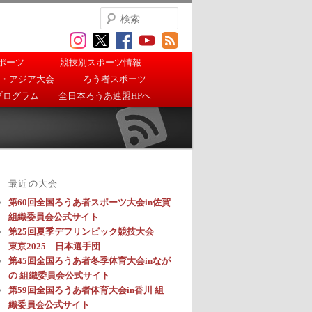
検
索
ポーツ
競技別スポーツ情報
・アジア大会
ろう者スポーツ
プログラム
全日本ろうあ連盟HPへ
最近の大会
第60回全国ろうあ者スポーツ大会in佐賀
組織委員会公式サイト
第25回夏季デフリンピック競技大会
東京2025 日本選手団
第45回全国ろうあ者冬季体育大会inなが
の 組織委員会公式サイト
第59回全国ろうあ者体育大会in香川 組
織委員会公式サイト