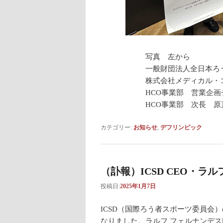
写真 左から
一般財団法人全日本ろ
株式会社メディカル・
HCO事業部 営業企
HCO事業部 次長 原
カテゴリー:
お知らせ
,
デフリンピック
（訃報）ICSD CEO・ラ
投稿日:
2025年1月7日
ICSD（国際ろう者スポーツ委員会
なりました。ラルフ フェルナンデス