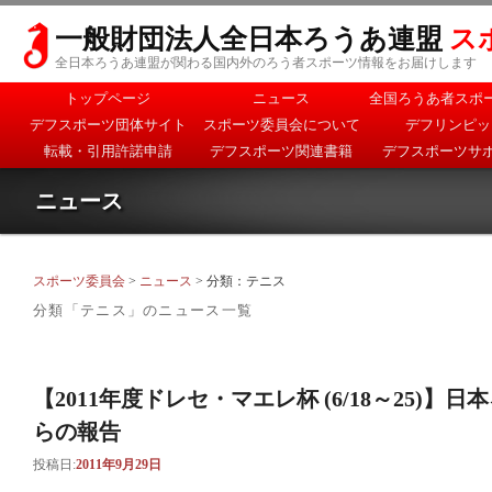
一般財団法人全日本ろうあ連盟
ス
全日本ろうあ連盟が関わる国内外のろう者スポーツ情報をお届けします
メインメニュー
トップページ
ニュース
全国ろうあ者スポ
メインコンテンツへ移
サブコンテンツへ移動
デフスポーツ団体サイト
スポーツ委員会について
デフリンピッ
動
転載・引用許諾申請
デフスポーツ関連書籍
デフスポーツサ
ニュース
スポーツ委員会
>
ニュース
> 分類：テニス
分類「
テニス
」のニュース一覧
【2011年度ドレセ・マエレ杯 (6/18～25)
らの報告
投稿日:
2011年9月29日