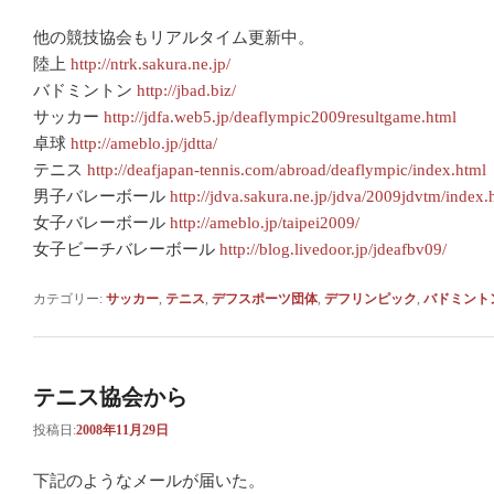
他の競技協会もリアルタイム更新中。
陸上
http://ntrk.sakura.ne.jp/
バドミントン
http://jbad.biz/
サッカー
http://jdfa.web5.jp/deaflympic2009resultgame.html
卓球
http://ameblo.jp/jdtta/
テニス
http://deafjapan-tennis.com/abroad/deaflympic/index.html
男子バレーボール
http://jdva.sakura.ne.jp/jdva/2009jdvtm/index.
女子バレーボール
http://ameblo.jp/taipei2009/
女子ビーチバレーボール
http://blog.livedoor.jp/jdeafbv09/
カテゴリー:
サッカー
,
テニス
,
デフスポーツ団体
,
デフリンピック
,
バドミント
テニス協会から
投稿日:
2008年11月29日
下記のようなメールが届いた。