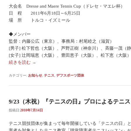
大会名 Dresse and Maere Tennis Cup（ドレセ・マエレ杯）
日 程 2011年6月18日～6月25日
場 所 トルコ・イズミール
◆メンバー
監督：内藤公広（東京）、事務局：村尾睦之（滋賀）
[男子] 松下哲也（大阪）、芦野正樹（神奈川）、斉藤一茂（
[女子] 辻岡瑞恵（大阪）、豊田恵子（大阪）、松下恵（大阪
続きを読む
→
カテゴリー:
お知らせ
,
テニス
,
デフスポーツ団体
9/23（木祝）『テニスの日』プロによるテニ
投稿日:
2010年7月14日
テニス競技団体が集まって毎年開催している「テニスの日」
害者を対象としたテニス教室「聴覚障害者テニスレッスン」