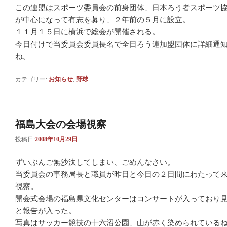
この連盟はスポーツ委員会の前身団体、日本ろう者スポーツ
が中心になって有志を募り、２年前の５月に設立。
１１月１５日に横浜で総会が開催される。
今日付けで当委員会委員長名で全日ろう連加盟団体に詳細通
ね。
カテゴリー:
お知らせ
,
野球
福島大会の会場視察
投稿日:
2008年10月29日
ずいぶんご無沙汰してしまい、ごめんなさい。
当委員会の事務局長と職員が昨日と今日の２日間にわたって
視察。
開会式会場の福島県文化センターはコンサートが入っており
と報告が入った。
写真はサッカー競技の十六沼公園、山が赤く染められている