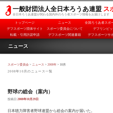
一般財団法人全日本ろうあ連盟
ス
全日本ろうあ連盟が関わる国内外のろう者スポーツ情報をお届けします
メインメニュー
トップページ
ニュース
全国ろうあ者スポ
メインコンテンツへ移
サブコンテンツへ移動
デフスポーツ団体サイト
スポーツ委員会について
デフリンピッ
動
転載・引用許諾申請
デフスポーツ関連書籍
デフスポーツサ
ニュース
スポーツ委員会
>
ニュース
>
2008年
> 10月
2008年10月
のニュース一覧
野球の総会（案内）
投稿日:
2008年10月29日
日本聴力障害者野球連盟から総会の案内が届いた。