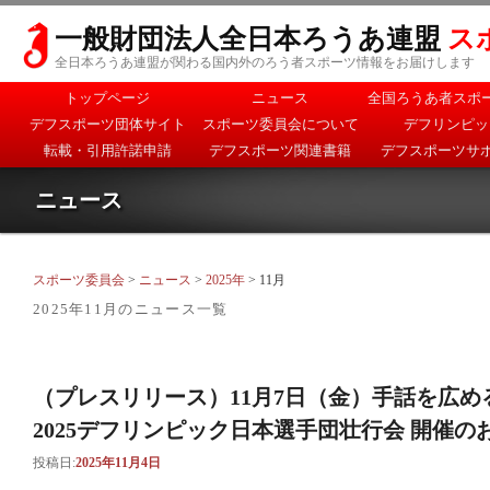
一般財団法人全日本ろうあ連盟
ス
全日本ろうあ連盟が関わる国内外のろう者スポーツ情報をお届けします
メインメニュー
トップページ
ニュース
全国ろうあ者スポ
メインコンテンツへ移
サブコンテンツへ移動
デフスポーツ団体サイト
スポーツ委員会について
デフリンピッ
動
転載・引用許諾申請
デフスポーツ関連書籍
デフスポーツサ
ニュース
スポーツ委員会
>
ニュース
>
2025年
> 11月
2025年11月
のニュース一覧
（プレスリリース）11月7日（金）手話を広め
2025デフリンピック日本選手団壮行会 開催の
投稿日:
2025年11月4日