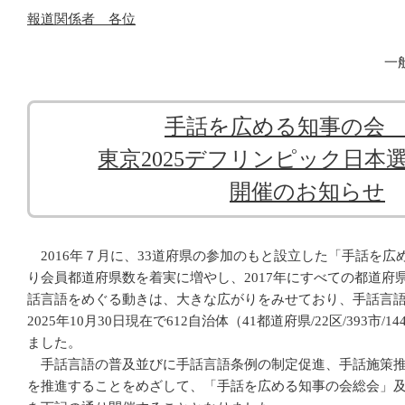
報道関係者 各位
一
手話を広める知事の会
東京2025デフリンピック日本
開催のお知らせ
2016年７月に、33道府県の参加のもと設立した「手話を広
り会員都道府県数を着実に増やし、2017年にすべての都道府
話言語をめぐる動きは、大きな広がりをみせており、手話言
2025年10月30日現在で612自治体（41都道府県/22区/393市/
ました。
手話言語の普及並びに手話言語条例の制定促進、手話施策推
を推進することをめざして、「手話を広める知事の会総会」