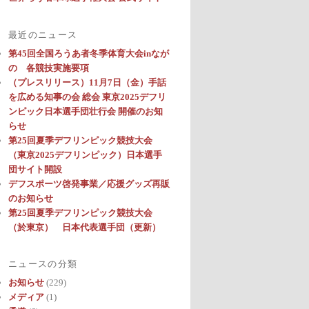
最近のニュース
第45回全国ろうあ者冬季体育大会inなが
の 各競技実施要項
（プレスリリース）11月7日（金）手話
を広める知事の会 総会 東京2025デフリ
ンピック日本選手団壮行会 開催のお知
らせ
第25回夏季デフリンピック競技大会
（東京2025デフリンピック）日本選手
団サイト開設
デフスポーツ啓発事業／応援グッズ再販
のお知らせ
第25回夏季デフリンピック競技大会
（於東京） 日本代表選手団（更新）
ニュースの分類
お知らせ
(229)
メディア
(1)