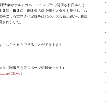
権大会
がポルトガル・コインブラで開催され日本ろう
金３
個、
銀３
個、
銅３
個の計
９
個のメダルを獲得し、台
選手による世界タイ記録をはじめ、大会新記録が６個続
国されました。
はこちらのＨＰで見ることができます！
結果（国際ろう者スポーツ委員会サイト）
dex.asp?CID=39