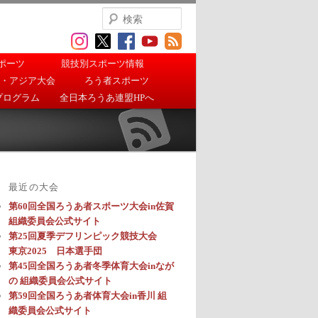
検
索
ポーツ
競技別スポーツ情報
・アジア大会
ろう者スポーツ
プログラム
全日本ろうあ連盟HPへ
最近の大会
第60回全国ろうあ者スポーツ大会in佐賀
組織委員会公式サイト
第25回夏季デフリンピック競技大会
東京2025 日本選手団
第45回全国ろうあ者冬季体育大会inなが
の 組織委員会公式サイト
第59回全国ろうあ者体育大会in香川 組
織委員会公式サイト