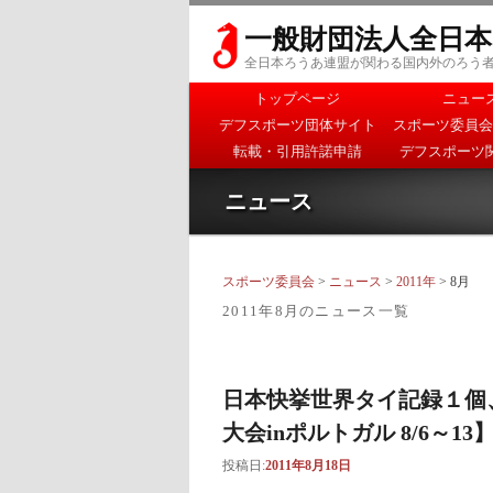
一般財団法人全日
全日本ろうあ連盟が関わる国内外のろう
メインメニュー
トップページ
ニュー
メインコンテンツへ移
サブコンテンツへ移動
デフスポーツ団体サイト
スポーツ委員会
動
転載・引用許諾申請
デフスポーツ
ニュース
スポーツ委員会
>
ニュース
>
2011年
> 8月
2011年8月
のニュース一覧
日本快挙世界タイ記録１個
大会inポルトガル 8/6～13
投稿日:
2011年8月18日