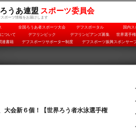
本ろうあ連盟
スポーツ委員会
者スポーツ情報をお届けします
ス
全国ろうあ者スポーツ大会
デフスポータル
国内ス
について
デフリンピック
デフリンピアンズ募集
世界選手権
関連書籍
デフスポーツサポーター制度
デフスポーツ振興スポンサー
、大会新６個！【世界ろう者水泳選手権
】