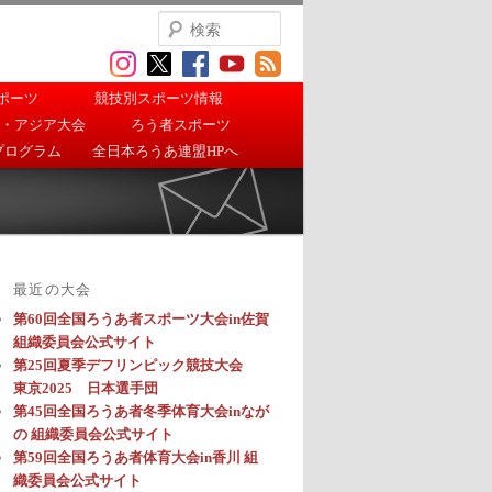
検
索
ポーツ
競技別スポーツ情報
・アジア大会
ろう者スポーツ
プログラム
全日本ろうあ連盟HPへ
最近の大会
第60回全国ろうあ者スポーツ大会in佐賀
組織委員会公式サイト
第25回夏季デフリンピック競技大会
東京2025 日本選手団
第45回全国ろうあ者冬季体育大会inなが
の 組織委員会公式サイト
第59回全国ろうあ者体育大会in香川 組
織委員会公式サイト