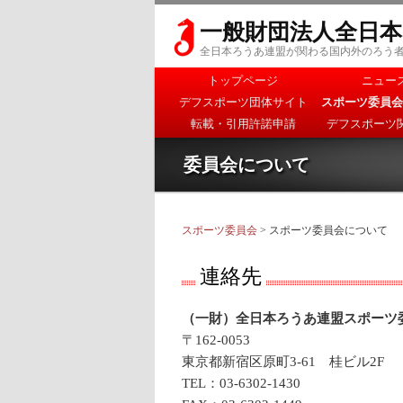
一般財団法人全日
全日本ろうあ連盟が関わる国内外のろう
メインメニュー
トップページ
ニュー
メインコンテンツへ移
サブコンテンツへ移動
デフスポーツ団体サイト
スポーツ委員会
動
転載・引用許諾申請
デフスポーツ
委員会について
スポーツ委員会
> スポーツ委員会について
連絡先
（一財）全日本ろうあ連盟スポーツ
〒162-0053
東京都新宿区原町3-61 桂ビル2F
TEL：03-6302-1430