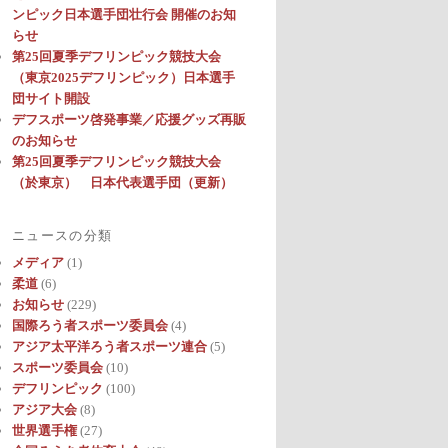
ンピック日本選手団壮行会 開催のお知
らせ
第25回夏季デフリンピック競技大会
（東京2025デフリンピック）日本選手
団サイト開設
デフスポーツ啓発事業／応援グッズ再販
のお知らせ
第25回夏季デフリンピック競技大会
（於東京） 日本代表選手団（更新）
ニュースの分類
メディア
(1)
柔道
(6)
お知らせ
(229)
国際ろう者スポーツ委員会
(4)
アジア太平洋ろう者スポーツ連合
(5)
スポーツ委員会
(10)
デフリンピック
(100)
アジア大会
(8)
世界選手権
(27)