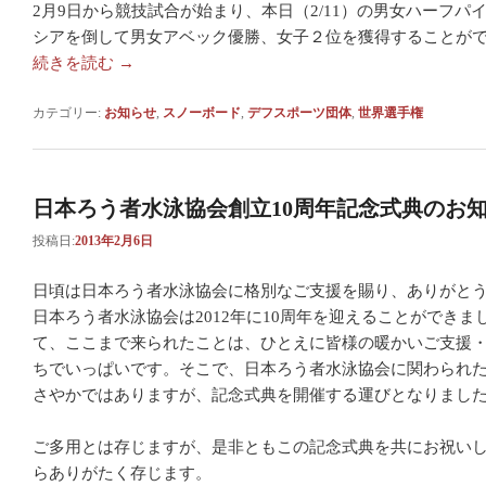
2月9日から競技試合が始まり、本日（2/11）の男女ハーフ
シアを倒して男女アベック優勝、女子２位を獲得することが
続きを読む
→
カテゴリー:
お知らせ
,
スノーボード
,
デフスポーツ団体
,
世界選手権
日本ろう者水泳協会創立10周年記念式典のお
投稿日:
2013年2月6日
日頃は日本ろう者水泳協会に格別なご支援を賜り、ありがと
日本ろう者水泳協会は2012年に10周年を迎えることができまし
て、ここまで来られたことは、ひとえに皆様の暖かいご支援
ちでいっぱいです。そこで、日本ろう者水泳協会に関わられ
さやかではありますが、記念式典を開催する運びとなりまし
ご多用とは存じますが、是非ともこの記念式典を共にお祝い
らありがたく存じます。