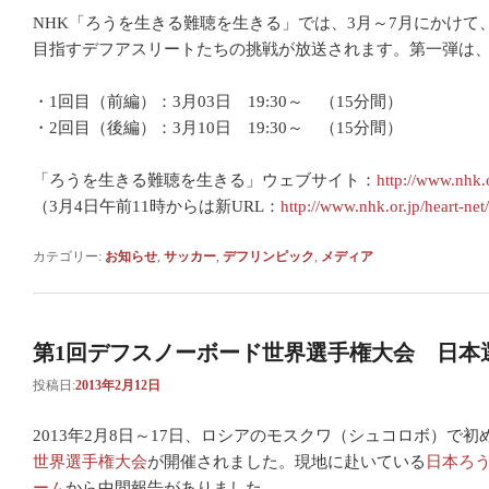
NHK「ろうを生きる難聴を生きる」では、3月～7月にかけて
目指すデフアスリートたちの挑戦が放送されます。第一弾は
・1回目（前編）：3月03日 19:30～ （15分間）
・2回目（後編）：3月10日 19:30～ （15分間）
「ろうを生きる難聴を生きる」ウェブサイト：
http://www.nhk.
（3月4日午前11時からは新URL：
http://www.nhk.or.jp/heart-net
カテゴリー:
お知らせ
,
サッカー
,
デフリンピック
,
メディア
第1回デフスノーボード世界選手権大会 日本
投稿日:
2013年2月12日
2013年2月8日～17日、ロシアのモスクワ（シュコロボ）で初
世界選手権大会
が開催されました。現地に赴いている
日本ろ
ーム
から中間報告がありました。