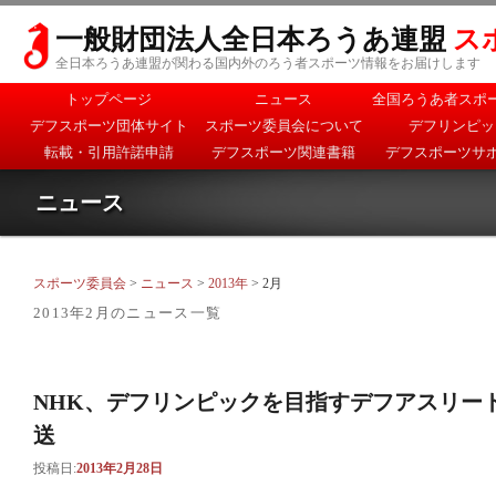
一般財団法人全日本ろうあ連盟
ス
全日本ろうあ連盟が関わる国内外のろう者スポーツ情報をお届けします
メインメニュー
トップページ
ニュース
全国ろうあ者スポ
メインコンテンツへ移
サブコンテンツへ移動
デフスポーツ団体サイト
スポーツ委員会について
デフリンピッ
動
転載・引用許諾申請
デフスポーツ関連書籍
デフスポーツサ
ニュース
スポーツ委員会
>
ニュース
>
2013年
> 2月
2013年2月
のニュース一覧
NHK、デフリンピックを目指すデフアスリー
送
投稿日:
2013年2月28日