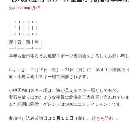
投稿日:
2010年1月7日
┏┓┏┓┓┏┓
┏┛┃┃┃┃┃
┗┛┗┛┻┗┛
謹┃賀┃新┃年┃
━┛━┛━┛━┛
本年も全日本ろうあ連盟スポーツ委員会をよろしくお願い申
いよいよ、２月19日（金）～21日（日）に「第４１回全国ろ
道・小樽天狗山スキー場で開催されます。
小樽天狗山スキー場は、海が見えるスキー場として有名。
宝石を散りばめたような夜景は北海道三大夜景と言われてい
また順調に降雪しゲレンデはGOODコンディション！です。
参加申し込み〆切日は
１月１５日（金）
。
続きを読む
→