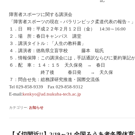
障害者スポーツに関する講演会
「障害者スポーツの現在－パラリンピック柔道代表の報告－
１．日 時：平成２２年２月１２日（金） 14:30～16:00
２．場 所：春日キャンパス 講堂
３．講演タイトル：「人生の教科書」
４．講演者：徳島県立盲学校 藤本 聡氏
５．情報保障：この講演会には，手話通訳ならびに要約筆記
６．配 車： １４：１５ 天久保発 → 春日
終了後 春日発 → 天久保
７：問合せ先：総務課研究推進・国際交流係
Tel 029-858-9339 Fax 029-858-9312
E-mail:
kenkyo@ad.tsukuba-tech.ac.jp
カテゴリー:
お知らせ
【〆切間近!!】2/19～21 全国ろうあ者冬季体育