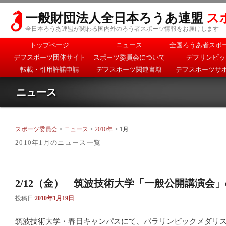
一般財団法人全日本ろうあ連盟
ス
全日本ろうあ連盟が関わる国内外のろう者スポーツ情報をお届けします
メインメニュー
トップページ
ニュース
全国ろうあ者スポ
メインコンテンツへ移
サブコンテンツへ移動
デフスポーツ団体サイト
スポーツ委員会について
デフリンピッ
動
転載・引用許諾申請
デフスポーツ関連書籍
デフスポーツサ
ニュース
スポーツ委員会
>
ニュース
>
2010年
> 1月
2010年1月
のニュース一覧
2/12（金） 筑波技術大学「一般公開講演会
投稿日:
2010年1月19日
筑波技術大学・春日キャンパスにて、パラリンピックメダリ