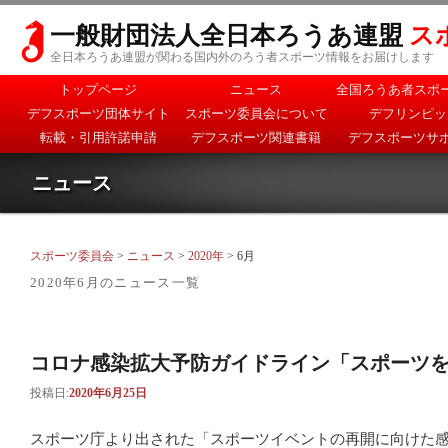
一般財団法人全日本ろうあ連盟
ス
全日本ろうあ連盟が関わる国内外のろう者スポーツ情報をお届けします
メインメニュー
トップページ
ニュース
全国ろうあ者スポ
メインコンテンツへ移
サブコンテンツへ移動
デフスポーツ団体サイト
スポーツ委員会について
デフリンピッ
動
転載・引用許諾申請
デフスポーツ関連書籍
デフスポーツサ
ニュース
スポーツ委員会
>
ニュース
>
2020年
> 6月
2020年6月
のニュース一覧
コロナ感染拡大予防ガイドライン「スポーツ
投稿日:
2020年6月25日
スポーツ庁より出された「スポーツイベントの再開に向けた