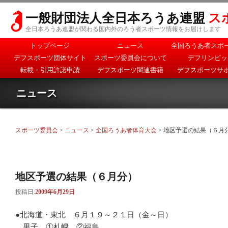
一般財団法人全日本ろうあ連盟
ス
全日本ろうあ連盟が関わる国内外のろう者スポーツ情報をお届けします
メインメニュー
トップページ
ニュース
全国ろうあ者スポ
メインコンテンツへ移
サブコンテンツへ移動
デフスポーツ団体サイト
スポーツ委員会について
デフリンピッ
動
転載・引用許諾申請
デフスポーツ関連書籍
デフスポーツサ
ニュース
スポーツ委員会
>
ニュース
>
全国ろうあ者体育大会
> 地区予選の結果（６月
地区予選の結果（６月分）
投稿日:
2009年6月29日
●北海道・東北 ６月１９～２１日（金～日）
男子 ①札幌 ②福島