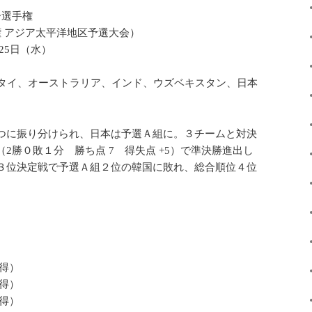
ー選手権
 アジア太平洋地区予選大会）
～25日（水）
ク、タイ、オーストラリア、インド、ウズベキスタン、日本
つに振り分けられ、日本は予選Ａ組に。３チームと対決
2勝０敗１分 勝ち点 7 得失点 +5）で準決勝進出し
３位決定戦で予選Ａ組２位の韓国に敗れ、総合順位４位
。
得）
得）
得）