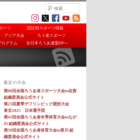
検
索
ポーツ
競技別スポーツ情報
・アジア大会
ろう者スポーツ
プログラム
全日本ろうあ連盟HPへ
最近の大会
第60回全国ろうあ者スポーツ大会in佐賀
組織委員会公式サイト
第25回夏季デフリンピック競技大会
東京2025 日本選手団
第45回全国ろうあ者冬季体育大会inなが
の 組織委員会公式サイト
第59回全国ろうあ者体育大会in香川 組
織委員会公式サイト