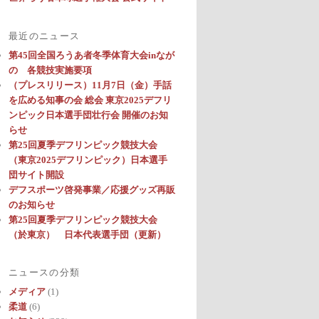
最近のニュース
第45回全国ろうあ者冬季体育大会inなが
の 各競技実施要項
（プレスリリース）11月7日（金）手話
を広める知事の会 総会 東京2025デフリ
ンピック日本選手団壮行会 開催のお知
らせ
第25回夏季デフリンピック競技大会
（東京2025デフリンピック）日本選手
団サイト開設
デフスポーツ啓発事業／応援グッズ再販
のお知らせ
第25回夏季デフリンピック競技大会
（於東京） 日本代表選手団（更新）
ニュースの分類
メディア
(1)
柔道
(6)