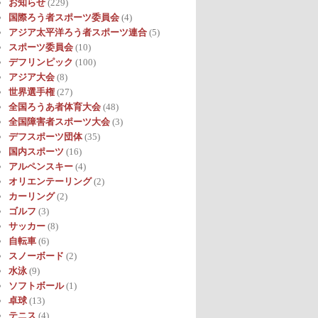
お知らせ
(229)
国際ろう者スポーツ委員会
(4)
アジア太平洋ろう者スポーツ連合
(5)
スポーツ委員会
(10)
デフリンピック
(100)
アジア大会
(8)
世界選手権
(27)
全国ろうあ者体育大会
(48)
全国障害者スポーツ大会
(3)
デフスポーツ団体
(35)
国内スポーツ
(16)
アルペンスキー
(4)
オリエンテーリング
(2)
カーリング
(2)
ゴルフ
(3)
サッカー
(8)
自転車
(6)
スノーボード
(2)
水泳
(9)
ソフトボール
(1)
卓球
(13)
テニス
(4)