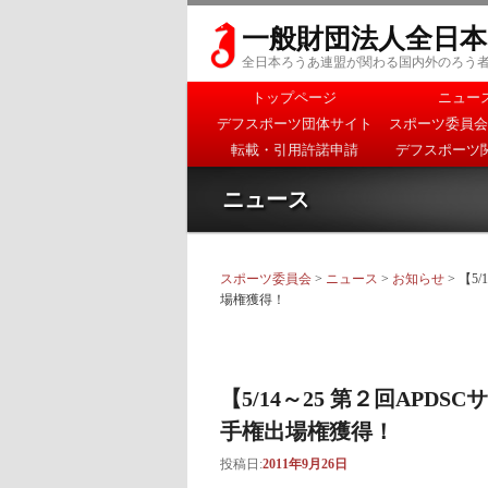
一般財団法人全日
全日本ろうあ連盟が関わる国内外のろう
メインメニュー
トップページ
ニュー
メインコンテンツへ移
サブコンテンツへ移動
デフスポーツ団体サイト
スポーツ委員会
動
転載・引用許諾申請
デフスポーツ
ニュース
スポーツ委員会
>
ニュース
>
お知らせ
> 【
場権獲得！
【5/14～25 第２回AP
手権出場権獲得！
投稿日:
2011年9月26日