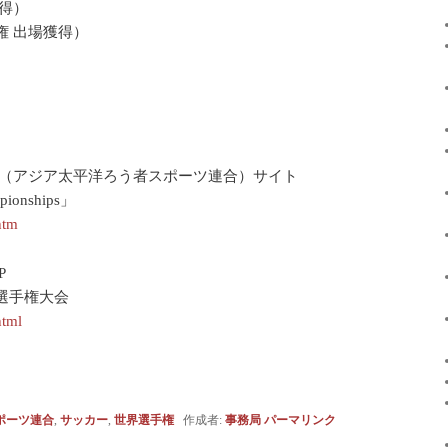
得）
権 出場獲得）
。
onfederation（アジア太平洋ろう者スポーツ連合）サイト
mpionships」
htm
P
選手権大会
html
ポーツ連合
,
サッカー
,
世界選手権
作成者:
事務局
パーマリンク