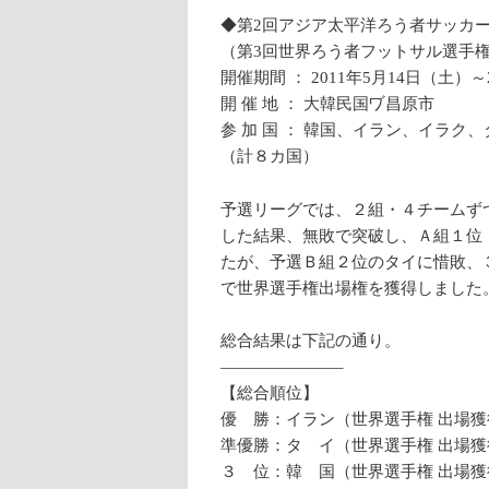
◆第2回アジア太平洋ろう者サッカ
（第3回世界ろう者フットサル選手権
開催期間 ： 2011年5月14日（土）
開 催 地 ： 大韓民国ヷ昌原市
参 加 国 ： 韓国、イラン、イラ
（計８カ国）
予選リーグでは、２組・４チームず
した結果、無敗で突破し、Ａ組１位（
たが、予選Ｂ組２位のタイに惜敗、
で世界選手権出場権を獲得しました
総合結果は下記の通り。
———————–
【総合順位】
優 勝：イラン（世界選手権 出場獲
準優勝：タ イ（世界選手権 出場獲
３ 位：韓 国（世界選手権 出場獲