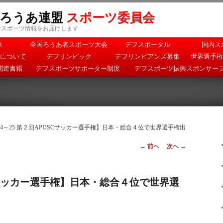
本ろうあ連盟
スポーツ委員会
者スポーツ情報をお届けします
ス
全国ろうあ者スポーツ大会
デフスポータル
国内ス
について
デフリンピック
デフリンピアンズ募集
世界選手権
関連書籍
デフスポーツサポーター制度
デフスポーツ振興スポンサー
5/14～25 第２回APDSCサッカー選手権】日本・総合４位で世界選手権出
投稿ナビゲー
←
前へ
次へ
→
ション
DSCサッカー選手権】日本・総合４位で世界選