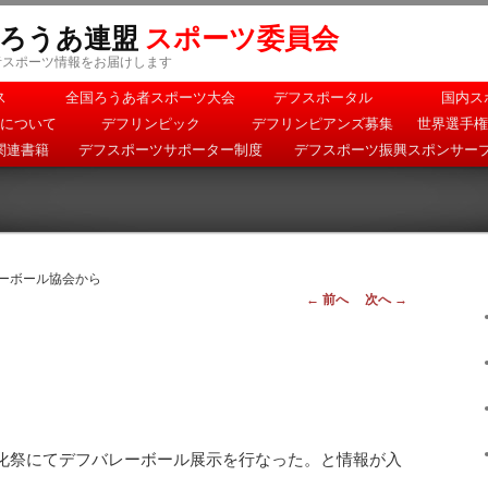
本ろうあ連盟
スポーツ委員会
者スポーツ情報をお届けします
ス
全国ろうあ者スポーツ大会
デフスポータル
国内ス
について
デフリンピック
デフリンピアンズ募集
世界選手権
関連書籍
デフスポーツサポーター制度
デフスポーツ振興スポンサー
レーボール協会から
投稿ナビゲー
←
前へ
次へ
→
ション
化祭にてデフバレーボール展示を行なった。と情報が入