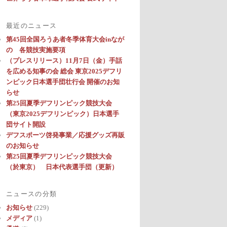
最近のニュース
第45回全国ろうあ者冬季体育大会inなが
の 各競技実施要項
（プレスリリース）11月7日（金）手話
を広める知事の会 総会 東京2025デフリ
ンピック日本選手団壮行会 開催のお知
らせ
第25回夏季デフリンピック競技大会
（東京2025デフリンピック）日本選手
団サイト開設
デフスポーツ啓発事業／応援グッズ再販
のお知らせ
第25回夏季デフリンピック競技大会
（於東京） 日本代表選手団（更新）
ニュースの分類
お知らせ
(229)
メディア
(1)