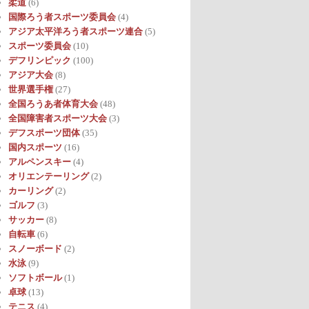
柔道
(6)
国際ろう者スポーツ委員会
(4)
アジア太平洋ろう者スポーツ連合
(5)
スポーツ委員会
(10)
デフリンピック
(100)
アジア大会
(8)
世界選手権
(27)
全国ろうあ者体育大会
(48)
全国障害者スポーツ大会
(3)
デフスポーツ団体
(35)
国内スポーツ
(16)
アルペンスキー
(4)
オリエンテーリング
(2)
カーリング
(2)
ゴルフ
(3)
サッカー
(8)
自転車
(6)
スノーボード
(2)
水泳
(9)
ソフトボール
(1)
卓球
(13)
テニス
(4)