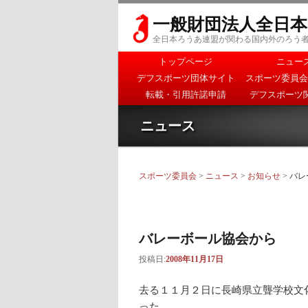
一般財団法人全日
全日本ろうあ連盟が関わる国内外のろう
メインメニュー
トップページ
ニュー
メインコンテンツへ移
サブコンテンツへ移動
デフスポーツ団体サイト
スポーツ委員会
動
転載・引用許諾申請
デフスポーツ
ニュース
スポーツ委員会
>
ニュース
>
お知らせ
> バ
バレーボール協会から
投稿日:
2008年11月17日
去る１１月２日に長崎県立聾学校文
った。