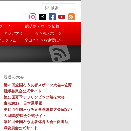
検
索
ポーツ
競技別スポーツ情報
・アジア大会
ろう者スポーツ
プログラム
全日本ろうあ連盟HPへ
最近の大会
第60回全国ろうあ者スポーツ大会in佐賀
組織委員会公式サイト
第25回夏季デフリンピック競技大会
東京2025 日本選手団
第45回全国ろうあ者冬季体育大会inなが
の 組織委員会公式サイト
第59回全国ろうあ者体育大会in香川 組
織委員会公式サイト