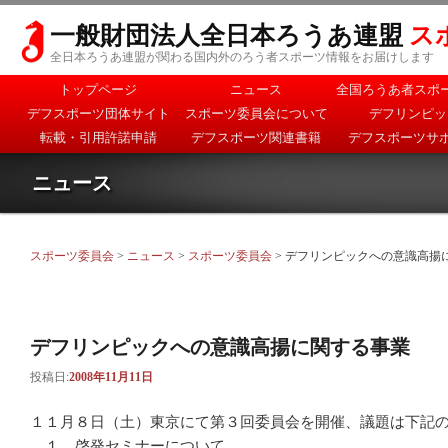
一般財団法人全日本ろうあ連盟
ス
全日本ろうあ連盟が関わる国内外のろう者スポーツ情報をお届けします
メインメニュー
トップページ
ニュース
全国ろうあ者スポ
メインコンテンツへ移
サブコンテンツへ移動
デフスポーツ団体サイト
スポーツ委員会について
デフリンピッ
動
転載・引用許諾申請
デフスポーツ関連書籍
デフスポーツサ
ニュース
スポーツ委員会
>
ニュース
>
スポーツ委員会
> デフリンピックへの意識高揚
デフリンピックへの意識高揚に関する事業
投稿日:
2008年11月11日
１１月８日（土）東京にて第３回委員会を開催、議題は下記
１．啓発セミナーについて