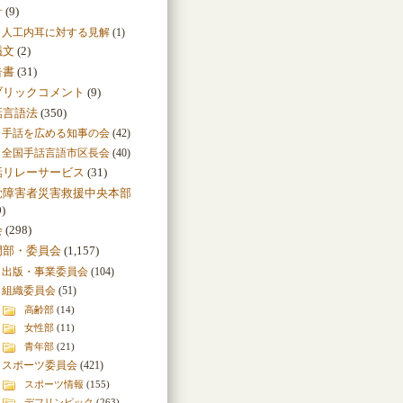
針
(9)
人工内耳に対する見解
(1)
議文
(2)
告書
(31)
ブリックコメント
(9)
話言語法
(350)
手話を広める知事の会
(42)
全国手話言語市区長会
(40)
話リレーサービス
(31)
覚障害者災害救援中央本部
0)
会
(298)
門部・委員会
(1,157)
出版・事業委員会
(104)
組織委員会
(51)
高齢部
(14)
女性部
(11)
青年部
(21)
スポーツ委員会
(421)
スポーツ情報
(155)
デフリンピック
(263)