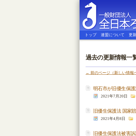
トップ
連盟について
更
過去の更新情報一覧
全日本ろう
← 前のページ（新しい情報
明石市が旧優生保護
2021年7月20日
旧優生保護法 国家
2021年4月8日
旧優生保護法被害訴