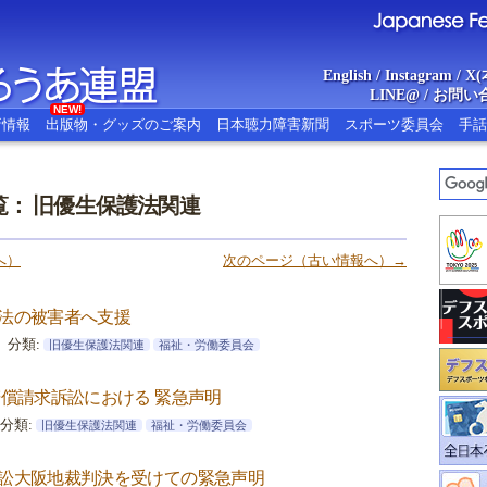
English
/
Instagram
/
X(
LINE@
/
お問い
NEW!
新情報
出版物・グッズのご案内
日本聴力障害新聞
スポーツ委員会
手話
： 旧優生保護法関連
あ連盟
Japanese Federat
へ）
次のページ（古い情報へ）→
法の被害者へ支援
分類:
旧優生保護法関連
福祉・労働委員会
賠償請求訴訟における 緊急声明
分類:
旧優生保護法関連
福祉・労働委員会
訟大阪地裁判決を受けての緊急声明