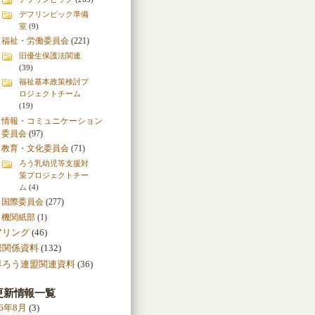
デフリンピック準備
室
(9)
福祉・労働委員会
(221)
旧優生保護法関連
(39)
福祉基本政策検討プ
ロジェクトチーム
(19)
情報・コミュニケーション
委員会
(97)
教育・文化委員会
(71)
ろう乳幼児等支援対
策プロジェクトチー
ム
(4)
国際委員会
(277)
機関紙部
(1)
アリング
(46)
際関係資料
(132)
界ろう連盟関連資料
(36)
更新情報一覧
26年8月
(3)