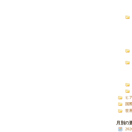
ヒ
国
世
月別の
20