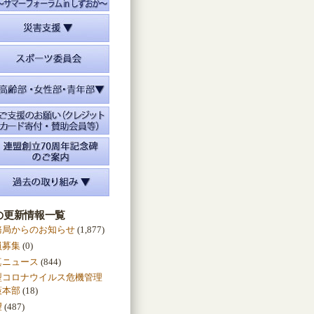
の更新情報一覧
務局からのお知らせ
(1,877)
員募集
(0)
真ニュース
(844)
型コロナウイルス危機管理
策本部
(18)
望
(487)