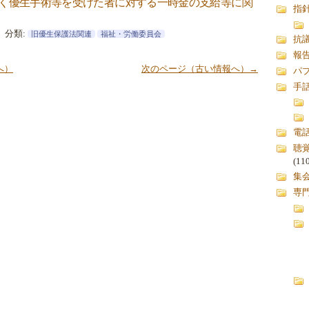
く優生手術等を受けた者に対する一時金の支給等に関
指
分類:
旧優生保護法関連
福祉・労働委員会
抗
報
へ）
次のページ（古い情報へ）→
パ
手
電
聴
(11
集
専