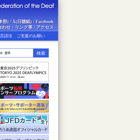
本部)
/
X(日聴紙)
/
Facebook
合わせ・リンク等
/
アクセス
言語法
ご支援のお願い
ion of the Deaf