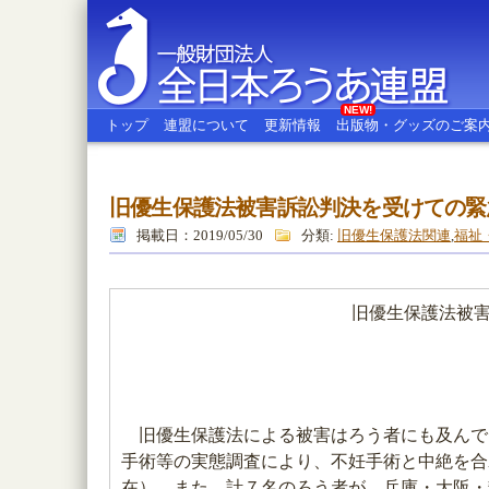
NEW!
トップ
連盟について
更新情報
出版物・グッズのご案
旧優生保護法被害訴訟判決を受けての緊
全日本ろうあ連盟
掲載日：2019/05/30
分類:
旧優生保護法関連
,
福祉
旧優生保護法被
旧優生保護法による被害はろう者にも及んで
手術等の実態調査により、不妊手術と中絶を合わ
在）。また、計７名のろう者が、兵庫・大阪・