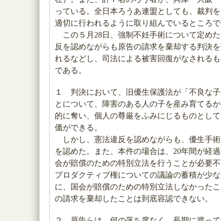
っている。全日本ろうあ連盟としても、裁判を
適切に行われるように取り組んでいるところで
この５月28日、強制不妊手術について定めた
反を認めながらも原告の請求を棄却する判決を
れるなどし、司法による被害回復がなされるも
である。
１ 判決において、旧優生保護法が「不良な子
とについて、障害のある人の子を産み育てるか
的に奪い、個人の尊厳をふみにじるものとして
価ができる。
しかし、憲法違反を認めながらも、優生手術か
を認めた。また、本件の場合は、20年間が経
会が賠償のための特別立法を行うことが必要不
プロダクティブ権についての議論の蓄積が少な
に、国会が賠償のための特別立法しなかったこ
の請求を棄却したことは到底容認できない。
２ 原告らは、何の落ち度なく、長期に渡って