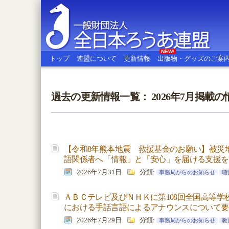
NEW!
トップ
連盟について
更新情報
出版物・グッズのご案
過去の更新情報一覧： 2026年7月掲載の
全日本ろうあ連盟
【令和8年熊本地震 救援基金のお願い】被災
語関係者へ「情報」と「安心」を届ける支援を
2026年7月31日
分類:
事務局からのお知らせ
聴
ＡＢＣテレビ及びＮＨＫに第108回全国高等学
における手話言語によるアナウンスについて要
2026年7月29日
分類:
事務局からのお知らせ
教