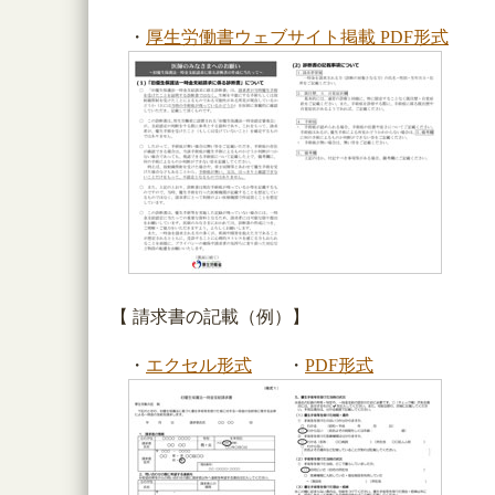
・
厚生労働書ウェブサイト掲載 PDF形式
【 請求書の記載（例）】
・
エクセル形式
・
PDF形式