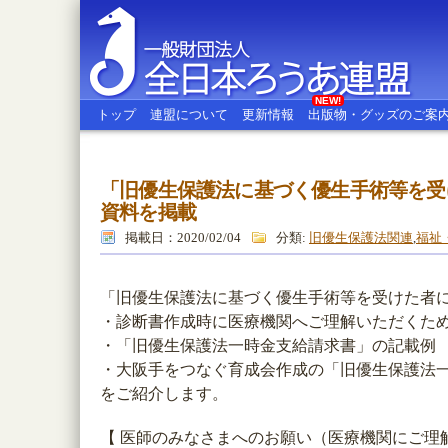
NEW!
トップ
連盟について
更新情報
出版物・グッズのご案
「旧優生保護法に基づく優生手術等を受
全日本ろうあ連盟
資料を掲載
掲載日：2020/02/04
分類:
旧優生保護法関連
,
福祉
「旧優生保護法に基づく優生手術等を受けた者
・診断書作成時に医療機関へご理解いただくた
・「旧優生保護法一時金支給請求書」の記載例
・大阪手をつなぐ育成会作成の「旧優生保護法
をご紹介します。
【 医師のみなさまへのお願い（医療機関にご理