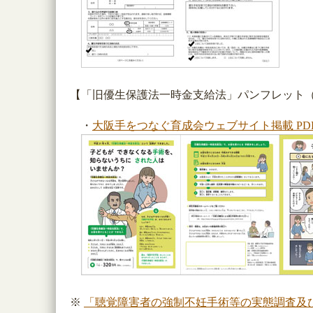
【「旧優生保護法一時金支給法」パンフレット
・
大阪手をつなぐ育成会ウェブサイト掲載 PD
※
「聴覚障害者の強制不妊手術等の実態調査及