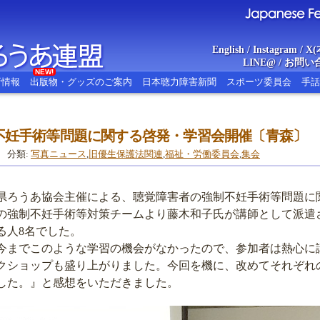
English
/
Instagram
/
X(
LINE@
/
お問い
NEW!
新情報
出版物・グッズのご案内
日本聴力障害新聞
スポーツ委員会
手話
不妊手術等問題に関する啓発・学習会開催〔青森〕
あ連盟
Japanese Federat
分類:
写真ニュース
,
旧優生保護法関連
,
福祉・労働委員会
,
集会
森県ろうあ協会主催による、聴覚障害者の強制不妊手術等問題に
の強制不妊手術等対策チームより藤木和子氏が講師として派遣
る人8名でした。
までこのような学習の機会がなかったので、参加者は熱心に
クショップも盛り上がりました。今回を機に、改めてそれぞれ
した。』と感想をいただきました。