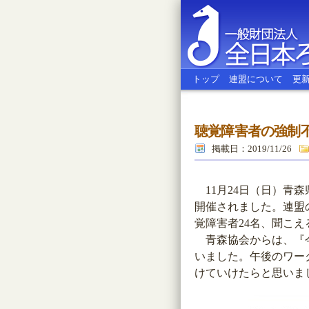
トップ
連盟について
更
聴覚障害者の強制
全日本ろう
掲載日：2019/11/26
11月24日（日）青
開催されました。連盟
覚障害者24名、聞こえ
青森協会からは、『今
いました。午後のワー
けていけたらと思いま