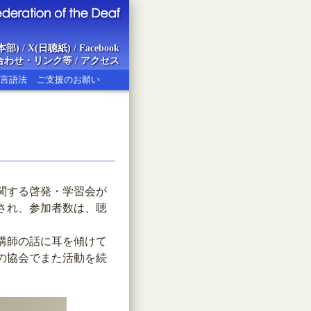
本部)
/
X(日聴紙)
/
Facebook
合わせ・リンク等
/
アクセス
言語法
ご支援のお願い
ion of the Deaf
関する啓発・学習会が
され、参加者数は、聴
講師の話に耳を傾けて
の協会でまた活動を続