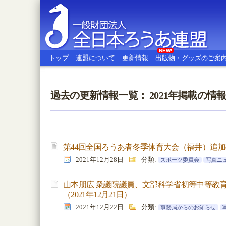
NEW!
トップ
連盟について
更新情報
出版物・グッズのご案
過去の更新情報一覧： 2021年掲載の情
全日本ろうあ連盟
第44回全国ろうあ者冬季体育大会（福井）追
2021年12月28日
分類:
スポーツ委員会
写真ニ
山本朋広 衆議院議員、文部科学省初等中等教
（2021年12月21日）
2021年12月22日
分類:
事務局からのお知らせ