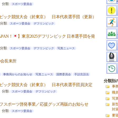
分類:
スポーツ委員会
ンピック競技大会（於東京） 日本代表選手団（更新）
分類:
スポーツ委員会
デフリンピック
APAN！
】東京2025デフリンピック 日本選手団を発
分類:
スポーツ委員会
デフリンピック
写真ニュース
D会長来所
事務局からのお知らせ
写真ニュース
国際委員会
手話言語法
分類別
ンピック競技大会（於東京） 日本代表選手団員決定
事
分類:
スポーツ委員会
デフリンピック
職
写
フスポーツ啓発事業／応援グッズ再販のお知らせ
新
対
分類:
スポーツ委員会
要