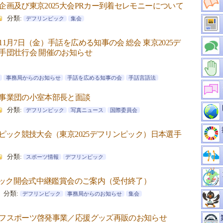
企画及び東京2025大会PRカー到着セレモニーについて
分類:
デフリンピック
集会
1月7日（金）手話を広める知事の会 総会 東京2025デ
手団壮行会 開催のお知らせ
事務局からのお知らせ
手話を広める知事の会
手話言語法
事業団の小室本部長と面談
分類:
デフリンピック
写真ニュース
国際委員会
ピック競技大会（東京2025デフリンピック）日本選手
分類:
スポーツ情報
デフリンピック
ンピック開会式中継鑑賞会のご案内（受付終了）
分類:
デフリンピック
事務局からのお知らせ
集会
フスポーツ啓発事業／応援グッズ再販のお知らせ