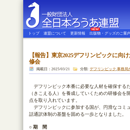
NEW!
トップ
連盟について
更新情報
出版物・グッズのご案
【報告】東京2025デフリンピックに向
全日本ろうあ連盟
修会
掲載日：2025/03/21
分類:
デフリンピック
,
事務局
デフリンピック本番に必要な人材を確保するた
（きこえる人）を養成していくための研修会を
点を取り入れています。
デフリンピックに参加する国が、円滑なコミュ
話通訳体制の基盤を固める一歩となりました。
○ 期 間