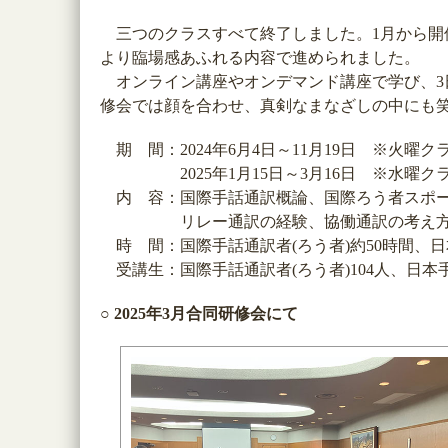
三つのクラスすべて終了しました。1月から開
より臨場感あふれる内容で進められました。
オンライン講座やオンデマンド講座で学び、3
修会では顔を合わせ、真剣なまなざしの中にも
期 間：2024年6月4日～11月19日 ※火曜
2025年1月15日～3月16日 ※水曜ク
内 容：国際手話通訳概論、国際ろう者スポー
リレー通訳の経験、協働通訳の考え方
時 間：国際手話通訳者(ろう者)約50時間、日
受講生：国際手話通訳者(ろう者)104人、日本手
○ 2025年3月合同研修会にて