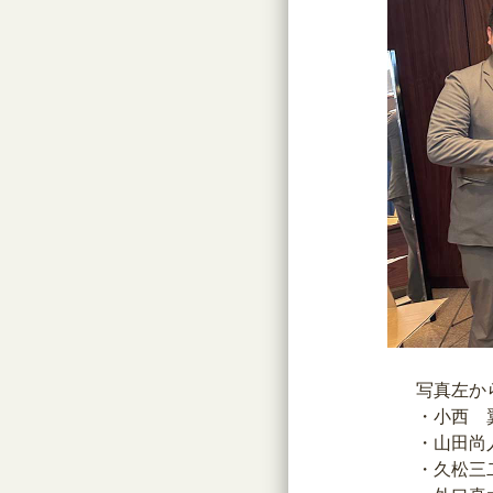
写真左か
・小西 
・山田尚
・久松三