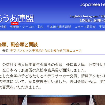
English
/
Instagram
/
X(
LINE@
/
お問い
NEW!
新情報
出版物・グッズのご案内
日本聴力障害新聞
スポーツ委員会
手話
会頭、副会頭と面談
あ連盟
Japanese Federat
分類:
デフリンピック
,
事務局からのお知らせ
,
写真ニュース
火）、公益社団法人日本青年会議所の会頭 外口真大氏、公益社
、全日本ろうあ連盟の久松事務局長が面談しました。
した全国の子どもたちとのデフサッカー交流、情報アクセシ
の推進について、意見交換を行いました。外口会頭からは、デ
の言葉をいただきました。