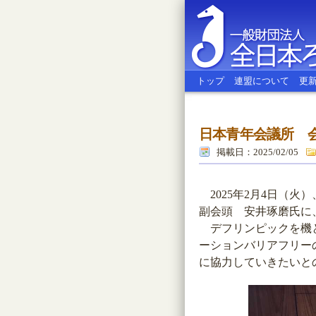
トップ
連盟について
更
日本青年会議所 
全日本ろう
掲載日：2025/02/05
2025年2月4日（
副会頭 安井琢磨氏に
デフリンピックを機と
ーションバリアフリー
に協力していきたいと