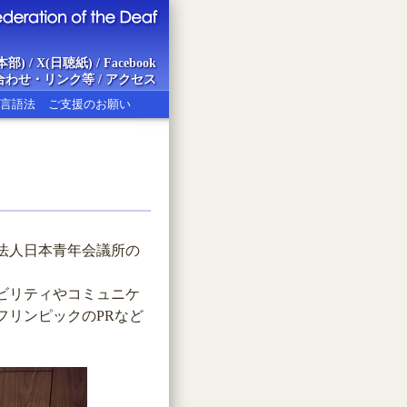
本部)
/
X(日聴紙)
/
Facebook
合わせ・リンク等
/
アクセス
言語法
ご支援のお願い
ion of the Deaf
団法人日本青年会議所の
ビリティやコミュニケ
フリンピックのPRなど