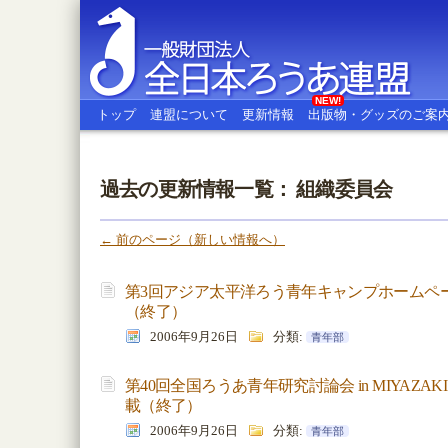
NEW!
トップ
連盟について
更新情報
出版物・グッズのご案
過去の更新情報一覧： 組織委員会
全日本ろうあ連盟
← 前のページ（新しい情報へ）
第3回アジア太平洋ろう青年キャンプホームペ
（終了）
2006年9月26日
分類:
青年部
第40回全国ろうあ青年研究討論会 in MIYAZ
載（終了）
2006年9月26日
分類:
青年部