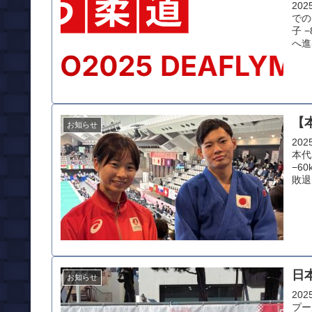
20
での
子 
へ進
【
お知らせ
20
本代
−6
敗退
日
お知らせ
20
プール