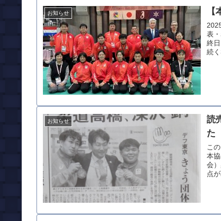
【
お知らせ
20
表・
終日
続く
読
お知らせ
た
この
本協
会）
点が