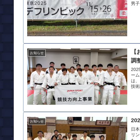
男子 
【
お知らせ
調
20
ーム
は、
技術
20
お知らせ
日本
リン