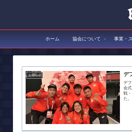
ホーム
協会について
事業・
デ
お知らせ
デフ
会式
戦・
た。