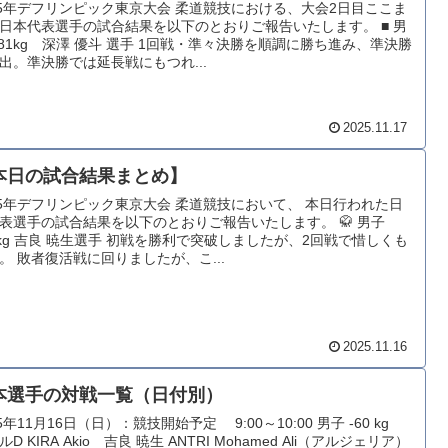
25年デフリンピック東京大会 柔道競技における、大会2日目ここま
日本代表選手の試合結果を以下のとおりご報告いたします。 ■ 男
−81kg 深澤 優斗 選手 1回戦・準々決勝を順調に勝ち進み、準決勝
出。準決勝では延長戦にもつれ...
2025.11.17
本日の試合結果まとめ】
25年デフリンピック東京大会 柔道競技において、 本日行われた日
表選手の試合結果を以下のとおりご報告いたします。 🥋 男子
0kg 吉良 暁生選手 初戦を勝利で突破しましたが、2回戦で惜しくも
。 敗者復活戦に回りましたが、こ...
2025.11.16
本選手の対戦一覧（日付別）
25年11月16日（日）：競技開始予定 9:00～10:00 男子 -60 kg
D KIRA Akio 吉良 暁生 ANTRI Mohamed Ali（アルジェリア）