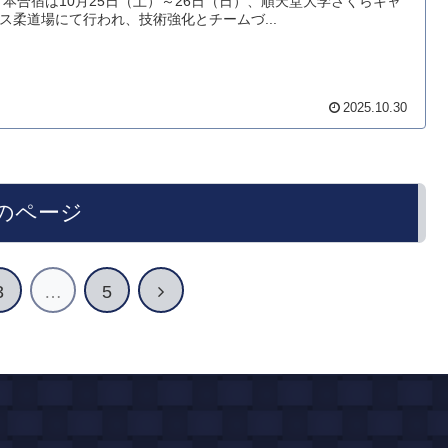
 本合宿は10月25日（土）～26日（日）、順天堂大学さくらキャ
ス柔道場にて行われ、技術強化とチームづ...
2025.10.30
のページ
次
3
…
5
へ