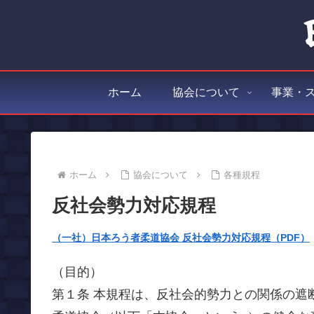
ホーム
協会について
事業・
ホーム
協会について
各種規程
反社会勢力対応規程
（一社）日本ろう者柔道協会 反社会勢力対応規程（PDF）
（目的）
第１条 本規程は、反社会的勢力との関係の遮