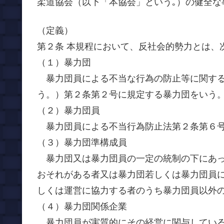
柔道協会（以下「本協会」という｡）の健全な
（定義）
第２条 本規程において、反社会的勢力とは、
（１）暴力団
暴力団員による不当な行為の防止等に関する
う。）第２条第２号に規定する暴力団をいう
（２）暴力団員
暴力団員による不当行為防止法第２条第６号
（３）暴力団準構成員
暴力団又は暴力団員の一定の統制の下にあっ
おそれがある者又は暴力団若しくは暴力団員
しくは運営に協力する者のうち暴力団員以外
（４）暴力団関係企業
暴力団員が実質的にその経営に関与している