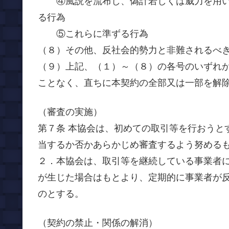
④風説を流布し、偽計若しくは威力を用い
る行為
⑤これらに準ずる行為
（８）その他、反社会的勢力と非難されるべ
（９）上記、（１）～（８）の各号のいずれ
ことなく、直ちに本契約の全部又は一部を解
（審査の実施）
第７条 本協会は、初めての取引等を行おうと
当するか否かあらかじめ審査するよう努める
２．本協会は、取引等を継続している事業者
が生じた場合はもとより、定期的に事業者が
のとする。
（契約の禁止・関係の解消）