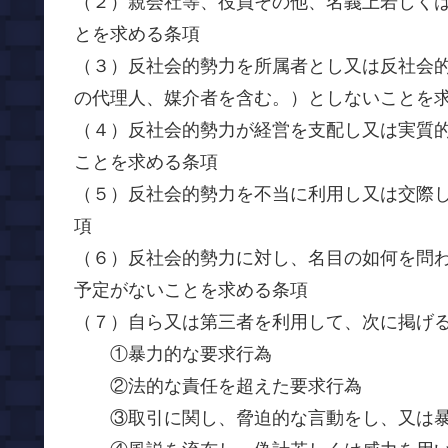
（２）親会社等、役員その他、名義上若しく
とを求める条項
（３）反社会的勢力を所属者とし又は反社会
の代理人、媒介者を含む。）としないことを
（４）反社会的勢力が経営を支配し又は実質
ことを求める条項
（５）反社会的勢力を不当に利用し又は交際
項
（６）反社会的勢力に対し、名目の如何を問
予定がないことを求める条項
（７）自ら又は第三者を利用して、次に掲げ
①暴力的な要求行為
②法的な責任を超えた要求行為
③取引に関し、脅迫的な言動をし、又は暴