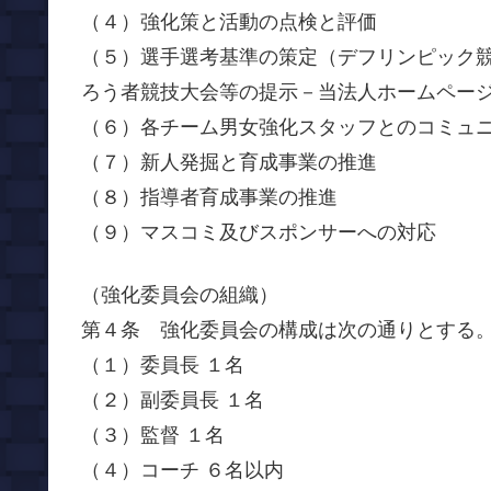
（４）強化策と活動の点検と評価
（５）選手選考基準の策定（デフリンピック
ろう者競技大会等の提示－当法人ホームペー
（６）各チーム男女強化スタッフとのコミュ
（７）新人発掘と育成事業の推進
（８）指導者育成事業の推進
（９）マスコミ及びスポンサーへの対応
（強化委員会の組織）
第４条 強化委員会の構成は次の通りとする
（１）委員長 １名
（２）副委員長 １名
（３）監督 １名
（４）コーチ ６名以内