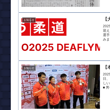
【
お知らせ
20
迎え
選手
みま
【
お知らせ
20
日、
しい
■ 男