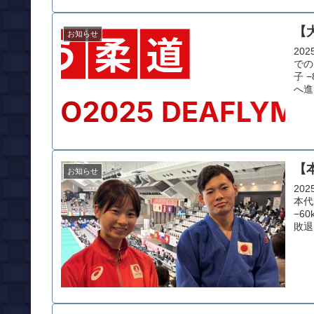
【
お知らせ
20
での
子 
へ進
【
お知らせ
20
本代
−6
敗退