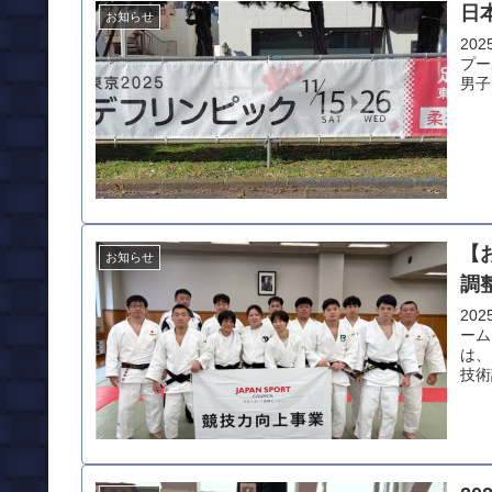
日
お知らせ
20
プール
男子 
【
お知らせ
調
20
ーム
は、
技術