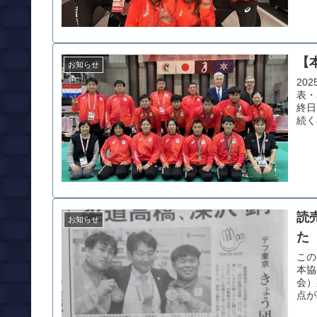
【
お知らせ
20
表・
終日
続く
読
お知らせ
た
この
本協
会）
点が