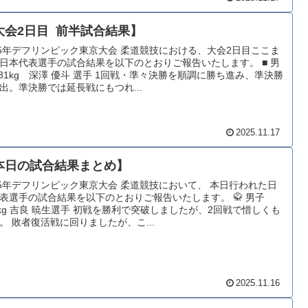
大会2日目 前半試合結果】
25年デフリンピック東京大会 柔道競技における、大会2日目ここま
日本代表選手の試合結果を以下のとおりご報告いたします。 ■ 男
−81kg 深澤 優斗 選手 1回戦・準々決勝を順調に勝ち進み、準決勝
出。準決勝では延長戦にもつれ...
2025.11.17
本日の試合結果まとめ】
25年デフリンピック東京大会 柔道競技において、 本日行われた日
表選手の試合結果を以下のとおりご報告いたします。 🥋 男子
0kg 吉良 暁生選手 初戦を勝利で突破しましたが、2回戦で惜しくも
。 敗者復活戦に回りましたが、こ...
2025.11.16