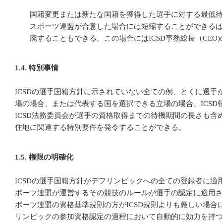
国籍変更または新たな国籍を獲得した選手に対する最低
スポーツ連盟が合意した場合には短縮することができる
廃することもできる。この場合にはICSD事務総長（CEO
1.4. 特別事情
ICSDの選手国籍方針に示されていない全ての例、とくに選手
場の場合、または代表する国を選択できる立場の場合、ICSD
ICSD法務委員会が選手の資格取得までの待機期間の長さも含
住地に関連する特別要件を発令することができる。
1.5. 権限の明確化
ICSDの選手国籍方針がデフリンピックへの全ての登録者に適
ポーツ連盟が運営するその競技のルールが選手の認定に適用
ポーツ連盟の資格基準規則の方がICSD規則よりも厳しい場合
リンピックの参加資格認定の過程において自動的に効力を持