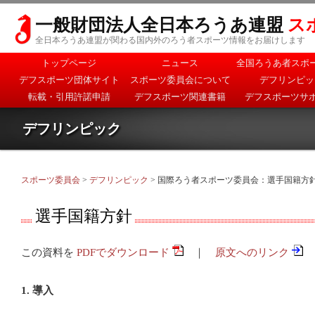
一般財団法人全日本ろうあ連盟
ス
全日本ろうあ連盟が関わる国内外のろう者スポーツ情報をお届けします
メインメニュー
トップページ
ニュース
全国ろうあ者スポ
メインコンテンツへ移
サブコンテンツへ移動
デフスポーツ団体サイト
スポーツ委員会について
デフリンピッ
動
転載・引用許諾申請
デフスポーツ関連書籍
デフスポーツサ
デフリンピック
スポーツ委員会
>
デフリンピック
> 国際ろう者スポーツ委員会：選手国籍方
選手国籍方針
この資料を
PDFでダウンロード
｜
原文へのリンク
1. 導入