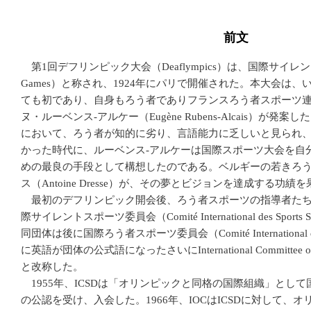
前文
第1回デフリンピック大会（Deaflympics）は、国際サイレント大会（Int
Games）と称され、1924年にパリで開催された。本大会は
ても初であり、自身もろう者でありフランスろう者スポーツ
ヌ・ルーベンス-アルケー（Eugène Rubens-Alcais）が
において、ろう者が知的に劣り、言語能力に乏しいと見られ
かった時代に、ルーベンス-アルケーは国際スポーツ大会を自
めの最良の手段として構想したのである。ベルギーの若きろ
ス（Antoine Dresse）が、その夢とビジョンを達成する功績
最初のデフリンピック開会後、ろう者スポーツの指導者たち
際サイレントスポーツ委員会（Comité International des Sports 
同団体は後に国際ろう者スポーツ委員会（Comité International des 
に英語が団体の公式語になったさいにInternational Committee of Spo
と改称した。
1955年、ICSDは「オリンピックと同格の国際組織」として国
の公認を受け、入会した。1966年、IOCはICSDに対して、