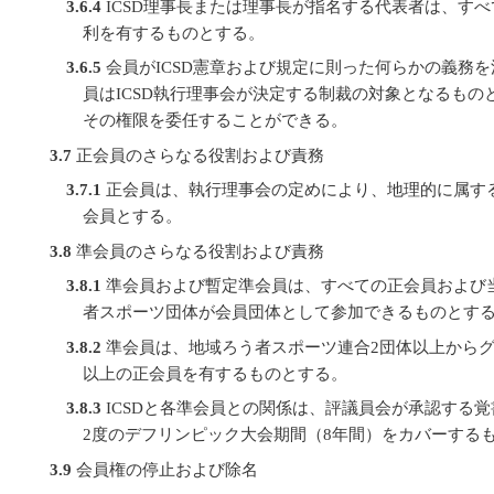
3.6.4
ICSD理事長または理事長が指名する代表者は、す
利を有するものとする。
3.6.5
会員がICSD憲章および規定に則った何らかの義務
員はICSD執行理事会が決定する制裁の対象となるものと
その権限を委任することができる。
3.7
正会員のさらなる役割および責務
3.7.1
正会員は、執行理事会の定めにより、地理的に属す
会員とする。
3.8
準会員のさらなる役割および責務
3.8.1
準会員および暫定準会員は、すべての正会員および
者スポーツ団体が会員団体として参加できるものとす
3.8.2
準会員は、地域ろう者スポーツ連合2団体以上からグ
以上の正会員を有するものとする。
3.8.3
ICSDと各準会員との関係は、評議員会が承認する覚
2度のデフリンピック大会期間（8年間）をカバーする
3.9
会員権の停止および除名