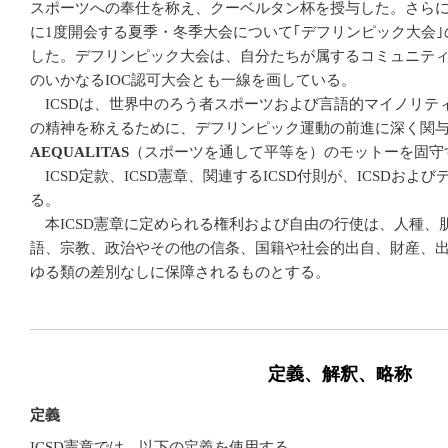
スポーツへの奉仕を称え、クーベルタン杯を授与した。さらにIOC
に1度開会する夏季・冬季大会について｢デフリンピック大会
した。デフリンピック大会は、自分たちが属するコミュニテ
のいかなるIOC認可大会とも一線を画している。
ICSDは、世界中のろう者スポーツおよび言語的マイノリテ
の精神を称えるために、デフリンピック運動の前進に深く関
AEQUALITAS
（スポーツを通して平等を）のモットーを固守
ICSD定款、ICSD憲章、関連するICSD付則が、ICSDお
る。
本ICSD憲章に定められる権利および自由の行使は、人種、
語、宗教、政治やその他の信条、国籍や社会的出自、財産、
ゆる類の差別なしに保障されるものとする。
定義、解釈、略称
定義
ICSD憲章では、以下の定義を使用する。