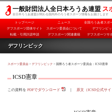
一般財団法人全日本ろうあ連盟
ス
全日本ろうあ連盟が関わる国内外のろう者スポーツ情報をお届けします
メインメニュー
トップページ
ニュース
全国ろうあ者スポ
メインコンテンツへ移
サブコンテンツへ移動
デフスポーツ団体サイト
スポーツ委員会について
デフリンピッ
動
転載・引用許諾申請
デフスポーツ関連書籍
デフスポーツサ
デフリンピック
スポーツ委員会
>
デフリンピック
> 国際ろう者スポーツ委員会：ICSD憲章
ICSD憲章
この資料を
PDFでダウンロード
｜
原文（ICSD公式サ