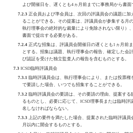
よび開催日を、遅くとも4ヵ月前までに事務局から書面
7.2.3
正会員および準会員は、次回の評議員会の議題に加
ることができる。その提案は、評議員会が参集する月の
執行理事会の絶対的な裁量により免除されない限り）
書面で提出する必要がある。
7.2.4
正式な招集は、評議員会開催日の遅くとも1ヵ月前
とする。招集は議題、執行理事会の報告、確定した会
び認証を受けた独立監査人の報告を含むものとする。
7.3
ICSD臨時評議員会
7.3.1
臨時評議員会は、執行理事会により、または投票権を
で要請した場合、いつでも招集することができる。
7.3.2
臨時評議員会の要請は、その要請の理由、提案する
るものとし、必要に応じて、ICSD理事長または臨時
名しなければならない。
7.3.3
上記の要件を満たした場合、提案された臨時評議員
月以内に開会するものとする。