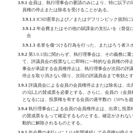
3.9.1
会員は、執行理事会の要請のみにより、特に以下の
員権の停止または除名を受けることがある。
3.9.1.1
ICSD憲章および／またはデフリンピック規則に
3.9.1.2
年会費またはその他の賦課金の支払いを（督促
合
3.9.1.3
名誉を傷つける行為を行った、またはろう者ス
3.9.2
第3.9.1項に関わらず、執行理事会は、その義務に
て、評議員会の投票なしに即時に一時的な会員権の停
事会が承認する会員権停止は、執行理事会が次回の評
停止を取り消さない限り、次回の評議員会まで有効と
3.9.3
評議員会による会員の会員権停止または除名は、出
の3以上の賛成票を必要とする。さらに、会員の（会員
となるには、投票権を有する会員の過半数の（50%を
3.9.4
執行理事会による会員の会員権停止は、出席し投票権
の賛成票をもって確定するものとする。確定がされな
動的に解除されるものとする。
3.9.5
年会費の未払いにより4年間連続して会員権が停止