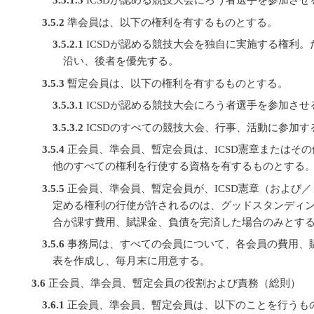
3.5.1.3
ICSDが認める競技大会にろう者選手を参加させ
3.5.2
準会員は、以下の権利を有するものとする。
3.5.2.1
ICSDが認める競技大会を独自に実施する権利。
沿い、後者を優先する。
3.5.3
暫定会員は、以下の権利を有するものとする。
3.5.3.1
ICSDが認める競技大会にろう者選手を参加させ
3.5.3.2
ICSDのすべての競技大会、行事、活動に参加す
3.5.4
正会員、準会員、暫定会員は、ICSD憲章またはその
他のすべての権利を行使する資格を有するものとする
3.5.5
正会員、準会員、暫定会員が、ICSD憲章（および／
定める権利の行使が許されるのは、グッドスタンディン
合が課す費用、賦課金、負債を完済した場合のみとす
3.5.6
事務局は、すべての会員について、各会員の費用、
表を作成し、毎月末に用意する。
3.6
正会員、準会員、暫定会員の役割および責務（総則）
3.6.1
正会員、準会員、暫定会員は、以下のことを行うも