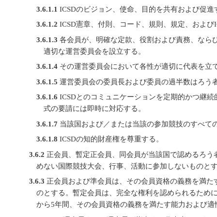
3.6.1.1
ICSDのビジョン、使命、目的を共有および促進
3.6.1.2
ICSD憲章、付則、コード、規則、規定、および
3.6.1.3
各会員が、明確な定款、役割および責務、なら
適切な運営委員会を設立する。
3.6.1.4
その運営委員会において各性が適切に代表を立
3.6.1.5
運営委員会の委員長および委員の過半数はろう
3.6.1.6
ICSDとのコミュニケーションを定期的かつ継続
式の要請には即時に対応する。
3.6.1.7
当該国および／または当該の参加競技のすべて
3.6.1.8
ICSDの知的財産権を尊重する。
3.6.2
正会員、暫定正会員、同会員が当該国で認めるろう者
めない国際競技大会、行事、活動に参加しないものと
3.6.3
正会員および準会員は、その会員資格の義務を満た
のとする。暫定会員は、完全な権利を認められるため
から5年間、その会員資格の義務を満たす能力および適