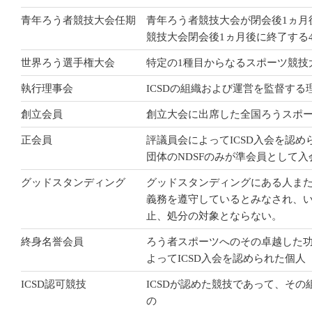
青年ろう者競技大会任期
青年ろう者競技大会が閉会後1ヵ月
競技大会閉会後1ヵ月後に終了する
世界ろう選手権大会
特定の1種目からなるスポーツ競技
執行理事会
ICSDの組織および運営を監督する
創立会員
創立大会に出席した全国ろうスポ
正会員
評議員会によってICSD入会を認めら
団体のNDSFのみが準会員として
グッドスタンディング
グッドスタンディングにある人ま
義務を遵守しているとみなされ、
止、処分の対象とならない。
終身名誉会員
ろう者スポーツへのその卓越した
よってICSD入会を認められた個人
ICSD認可競技
ICSDが認めた競技であって、その
の