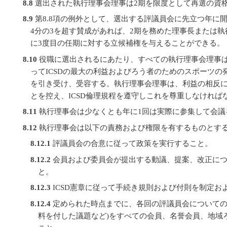
8.8
選出された執行理事会理事は2期を限度として再選の資
8.9
第8.8項の例外として、選出する評議員会に先立つ年に
4分の3を超す賛成があれば、2期を務めた理事長または
に3度目の任期に対する立候補権を与えることができる。
8.10
役職に選出されるにあたり、すべての執行理事会理事
ってICSDの最大の利益およびろう者のためのスポーツの
を引き受け、受容する。執行理事会理事は、利益の相反
とを控え、ICSD倫理規程を遵守しこれを尊重しなければ
8.11
執行理事会は少なくとも年に1回は実際に参集して会議
8.12
執行理事会は以下の責務および権限を有するものとす
8.12.1
評議員会の合意に従って政策を実行すること。
8.12.2
会員および委員会が提出する動議、提案、改正につ
と。
8.12.3
ICSD憲章に従って手続き規則および付則を制定お
8.12.4
定められた時点までに、各回の評議員会についての
料を付した議題など)をすべての会員、名誉会員、地域