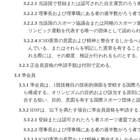
3.2.2.1
当該国で登録または認可された自主運営のろう
3.2.2.2
理事長および理事職にある者の過半数がろう者
3.2.2.3
当該国のスポーツ協議会または同種のスポーツ
リンピック運動を代表する唯一の団体として認めら
3.2.2.4
ICSD憲章の意図および精神と整合するしかる
んでいる、またはそれらを明記した憲章を有するこ
れる際には、その都度、検証が行われるものとする
3.2.3
正会員資格の申請手順は付則で定める。
3.3
準会員
3.3.1
準会員は、1競技種目の技術的側面を管轄する国際ろう
ら構成する。オリンピズムの目的および該当する原則に
合する狙い、目的、意図を有する国際スポーツ団体と
3.3.2
IDSFは、以下を満たす場合に準会員資格を申請す
3.3.2.1
登録または認可されたろう者スポーツ連盟であ
3.3.2.2
理事長および理事職にある者の過半数がろう者
3.3.2.3
ICSD憲章の意図および精神と整合するしかる