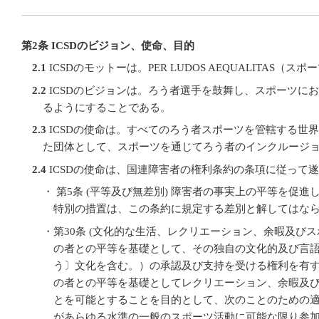
第2条 ICSDのビジョン、使命、目的
2.1
ICSDのモットーは。PER LUDOS AEQUALITAS
2.2
ICSDのビジョンは。ろう者選手を鼓舞し、スポーツに
るようにすることである。
2.3
ICSDの使命は。すべてのろう者スポーツを管轄する世
た団体として、スポーツを通じてろう者のインクルージ
2.4
ICSDの使命は、国連障害者の権利条約の条項に従って
・ 第5条 (平等及び無差別) 障害者の事実上の平等を促
特別の措置は、この条約に規定する差別と解してはな
・第30条 (文化的な生活、レクリエーション、余暇及びス
の者との平等を基礎として、その独自の文化的及び言
う〕文化を含む。）の承認及び支持を受ける権利を有
の者との平等を基礎としてレクリエーション、余暇及
とを可能とすることを目的として、次のことのための適当
があらゆる水準の一般のスポーツ活動に可能な限り参