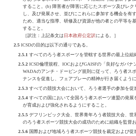
すること。(b) 障害者が障害に応じたスポーツ及びレ
し、及び発展させ、並びにこれらに参加する機会を有
ため、適当な指導、研修及び資源が他の者との平等を
すること。
［訳注：上記条文は
日本政府公定訳
による。］
2.5
ICSDの目的は以下の通りである。
2.5.1
すべてのろう者スポーツを管轄する世界の最上位組
2.5.2
ICSD倫理規程、IOCおよびGAISFの「良好なガバ
WADAのアンチ・ドーピング規則に従って、ろう者ス
ナンスを促進し、フェアプレーの精神が行き届くよう
2.5.3
すべての競技大会において、ろう者選手の参加を促
2.5.4
すべての国において全国ろう者スポーツ連盟の発展
が育成および強化されるようにすること。
2.5.5
デフリンピック大会、世界青年ろう者競技大会、世
のろう者スポーツ競技大会の成功のために組織を監督
2.5.6
国際および地域ろう者スポーツ競技を裁定および促