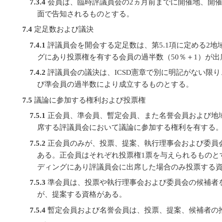
7.3.4
会員は、臨時評議員会の2ヵ月前までに開催地、開
面で告知されるものとする。
7.4
定足数および議決
7.4.1
評議員会を開会する定足数は、第5.1項に定める2
グにあり投票権を有する会員の過半数（50％＋1）が
7.4.2
評議員会の議決は、ICSD憲章で別に明記がない限
び準会員の過半数により成立するものとする。
7.5
議論に参加する権利および投票権
7.5.1
正会員、準会員、暫定会員、また名誉会員および地
席する評議員会において議論に参加する権利を有する
7.5.2
正会員のみが、投票、提案、執行理事会および委員
ある。正会員はそれぞれ投票権1票を与えられるものと
ディングにあり評議員会に出席した場合のみ投票する
7.5.3
準会員は、投票や執行理事会および委員会の候補者
が、提案する資格がある。
7.5.4
暫定会員および名誉会員は、投票、提案、候補者の