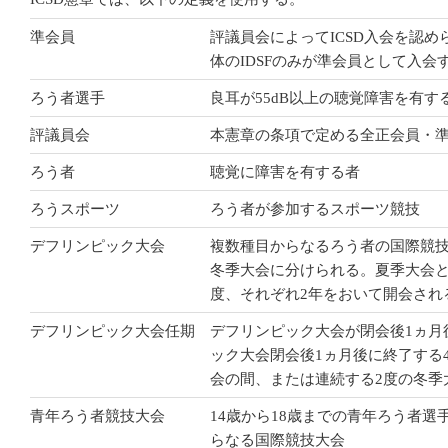
準会員
評議員会によってICSD入会を認めら
体のIDSFのみが準会員として入会
ろう者選手
良耳が55dB以上の聴覚障害を有
評議員会
本憲章の条項で定める全正会員・
ろう者
聴覚に障害を有する者
ろうスポーツ
ろう者が参加するスポーツ競技
デフリンピック大会
複数種目からなるろう者の国際競
冬季大会に分けられる。夏季大会と
度、それぞれ2年をおいて開会され
デフリンピック大会任期
デフリンピック大会が閉会後1ヵ月
ック大会閉会後1ヵ月後に終了する
会の間、または連続する2度の冬季
青年ろう者競技大会
14歳から18歳までの青年ろう者
らなる国際競技大会