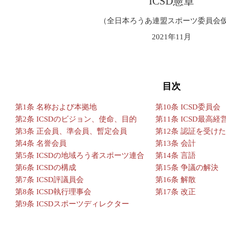
ICSD憲章
（全日本ろうあ連盟スポーツ委員会
2021年11月
目次
第1条 名称および本拠地
第10条 ICSD委員会
第2条 ICSDのビジョン、使命、目的
第11条 ICSD最高
第3条 正会員、準会員、暫定会員
第12条 認証を受け
第4条 名誉会員
第13条 会計
第5条 ICSDの地域ろう者スポーツ連合
第14条 言語
第6条 ICSDの構成
第15条 争議の解決
第7条 ICSD評議員会
第16条 解散
第8条 ICSD執行理事会
第17条 改正
第9条 ICSDスポーツディレクター