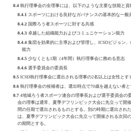
8.4
執行理事会の全理事には、以下のような主要な技能と資
8.4.1
スポーツにおける良好なガバナンスの基本的な一般
8.4.2
国際ろう者スポーツに対する共感
8.4.3
卓越した組織能力およびコミュニケーション能力
8.4.4
集団を効果的に主導および管理し、ICSDビジョン
能力
8.4.5
少なくとも1期（4年間）執行理事会に務める意志
8.4.6
選手委員会の委員長
8.5
ICSD執行理事会に選出される理事の2名以上は女性とす
8.6
執行理事会の候補者は、選出時点で70歳を越えない者と
8.7
4地城ろう者スポーツ連合の理事長および選手委員会の
会の理事は通常、夏季デフリンピック大会に先立って開催
間の任期で選出されるものとする。別の時期に選出され
は、夏季デフリンピック大会に先立って開催される次回の
の期間とする。