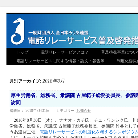
トップ
電話リレーサービスとは？
普及啓発事業につい
電話リレーサービスに関する情報・論文・報告等
制度化委員
2018年8月
月別アーカイブ:
厚生労働省、総務省、衆議院 古屋範子総務委員長、参議
訪問
掲載日：
2018年8月31日
カテゴリー:
お知らせ
2018年8月30日（木）、ナナオ・カチ氏、チェ・ワンシク氏、
労働省、総務省、衆議院 古屋範子総務委員長、参議院 竹谷とし
うあ連盟主催「
電話リレーサービスの制度化を考えるシンポジウ
もに、カナダと韓国を中心とした電話リレーサービスを巡る世界