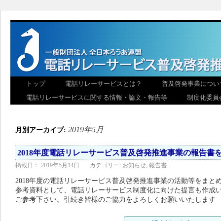
トップ
電話リレーサービスとは？
普及啓発事業につい
電話リレーサービスに関する情報・論文・報告等
制度化委員
2019年5月
月別アーカイブ:
2018年度電話リレーサービス普及啓発推進事業の報告書
掲載日：
2019年5月14日
カテゴリー:
お知らせ
,
報告書
2018年度の電話リレーサービス普及啓発推進事業の活動等をまと
参考資料として、電話リレーサービス制度化に向けた提言も作成
ご参考下さい。引続き皆様のご協力をよろしくお願いいたします