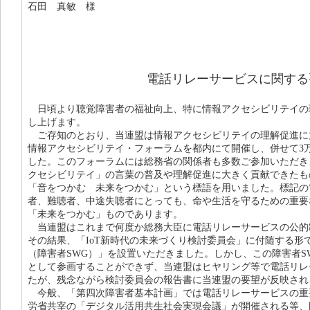
石田 真敏 様
電話リレーサービスに関する
日頃より聴覚障害者の福祉向上、特に情報アクセシビリテイの
し上げます。
ご存知のとおり、当連盟は情報アクセシビリテイの理解促進に力を入
情報アクセシビリテイ・フォーラムを都内にて開催し、併せて3
した。このフォーラムには総務省の関係者も多数ご参加いただき
クセシビリテイ」の言葉の普及や理解促進に大きく貢献できたも
「音をつかむ 未来をつかむ」という標語を用いました。標記の
者、難聴者、中途失聴者にとっても、命や生活を守るための重要
「未来をつかむ」ものであります。
当連盟はこれまで何度か総務大臣に電話リレーサービスの公的
その結果、「IoT新時代の未来づくり検討委員会」に付随する形
（障害者SWG）」を設置いただきました。しかし、この障害者S
として参画することができず、当連盟はヒヤリング等で電話リレ
たが、残念ながら検討委員会の報告書に当連盟の要望が反映され
今般、「第四次障害者基本計画」では電話リレーサービスの重
労省共宰の「デジタル活用共生社会実現会議」が開催される等、