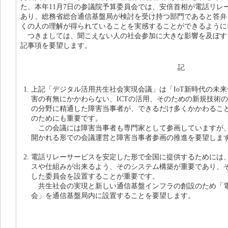
た、本年11月7日の参議院予算委員会では、安倍首相が電話リレ
あり、総務省総合通信基盤局が検討を受け持つ部門であると答弁
くの人の理解が得られていることを実感することができるように
つきましては、聞こえない人の社会参加に大きな影響を及ぼす
記事項を要望します。
記
上記「デジタル活用共生社会実現会議」は「IoT新時代の未
害の有無にかかわらない、ICTの活用、そのための新規技術
の分野に精通した障害当事者が、できるだけ多くかかわること
のためにも重要です。
この会議には障害当事者も専門家として参画していますが、
開かれる形での会議運営と障害当事者参画の推進を要望しま
電話リレーサービスを安定した形で全国に提供するためには
スや仕組みが出来るよう、そのシステム構築が重要であり、
した委員会を設置することが重要です。
共生社会の実現と新しい通信基盤インフラの創設のため「電
会」を通信基盤局内に設置することを要望します。