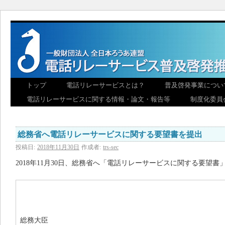
トップ
電話リレーサービスとは？
普及啓発事業につい
電話リレーサービスに関する情報・論文・報告等
制度化委員
総務省へ電話リレーサービスに関する要望書を提出
投稿日:
2018年11月30日
作成者:
trs-sec
2018年11月30日、総務省へ「電話リレーサービスに関する要望
総務大臣