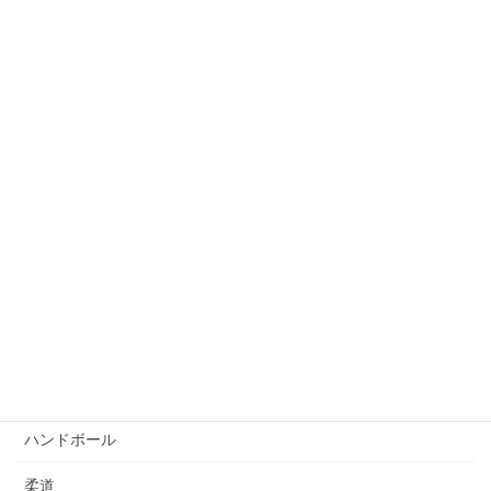
アルバム
陸上
バドミントン
バスケットボール
ビーチバレーボール
ボウリング
自転車競技
サッカー
ゴルフ
ハンドボール
柔道