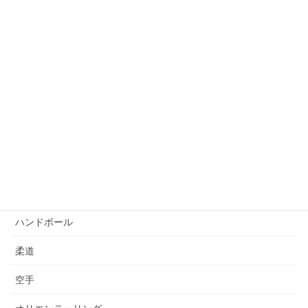
バドミントン
バスケットボール
ビーチバレーボール
ボウリング
自転車競技
サッカー
ゴルフ
ハンドボール
柔道
空手