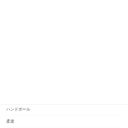
アルバム
陸上
バドミントン
バスケットボール
ビーチバレーボール
ボウリング
自転車競技
サッカー
ゴルフ
ハンドボール
柔道