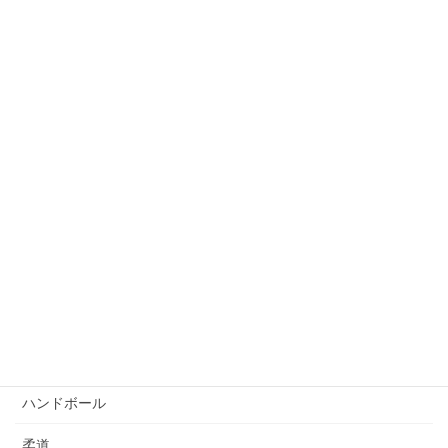
アルバム
陸上
バドミントン
バスケットボール
ビーチバレーボール
ボウリング
自転車競技
サッカー
ゴルフ
ハンドボール
柔道