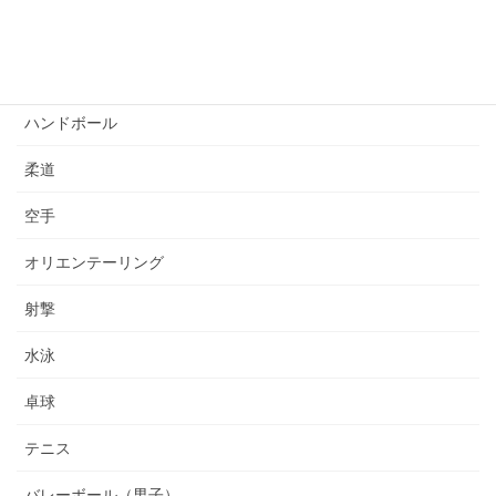
サッカー
ゴルフ
ハンドボール
柔道
空手
オリエンテーリング
射撃
水泳
卓球
テニス
バレーボール（男子）