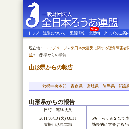
NEW!
トップ
連盟について
更新情報
出版物・グッズのご案
現在地：
トップページ
»
東日本大震災に関する聴覚障害者
報
» 山形県からの報告
全日本ろうあ連盟
山形県からの報告
救援中央本部
青森県
宮城県
岩手県
福島
山形県からの報告
日時・連絡状況
2011/05/10 (火) 08:31
・5/6 ろう者２名
救援山形県本部
・効果的に支援するた