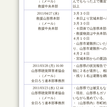
↓（メール）
んでもらった上で搬送
救援中央本部
以上
2011/04/27 (水)
３月３０日
救援山形県本部
・本日より宮城本部へ
↓（メール）
３月３０日
救援中央本部
・６団体で山形県本部
・救援物資は中央本部
４月１０日
・山形市避難所にいた
り、山形市避難所への
４月２４日
・宮城本部からの要請
2011/03/28 (月) 16:00
・山形県の状況報告で
山形県聴覚障害者協会
朝に２名が退所し、相
↓（メール）
・残り１名は避難を継
全日ろう連本部事務所
2011/03/23 (水) 12:44
・山形県では被災もな
山形県聴覚障害者協会
・現在、山形県もガソ
↓（メール）
いながら進めている。
全日ろう連本部事務所
・（山形県内）市町村