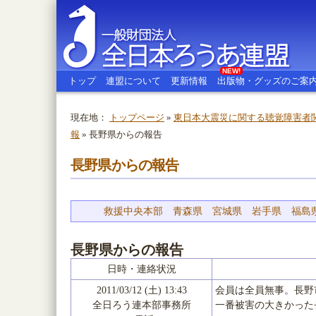
NEW!
トップ
連盟について
更新情報
出版物・グッズのご案
現在地：
トップページ
»
東日本大震災に関する聴覚障害者
報
» 長野県からの報告
全日本ろうあ連盟
長野県からの報告
救援中央本部
青森県
宮城県
岩手県
福島
長野県からの報告
日時・連絡状況
2011/03/12 (土) 13:43
会員は全員無事。長野
全日ろう連本部事務所
一番被害の大きかった