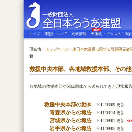
NEW!
トップ
連盟について
更新情報
出版物・グッズのご案
現在地：
トップページ
»
東日本大震災に関する聴覚障害者
報
全日本ろうあ連盟
救援中央本部、各地域救援本部、その他
各地域の救援本部や関係団体から送られてきた現状報
救援中央本部の動き
2012/03/09 更新
青森県からの報告
2011/03/14 更新
宮城県からの報告
2014/09/01 更新
NE
岩手県からの報告
2011/09/05 更新