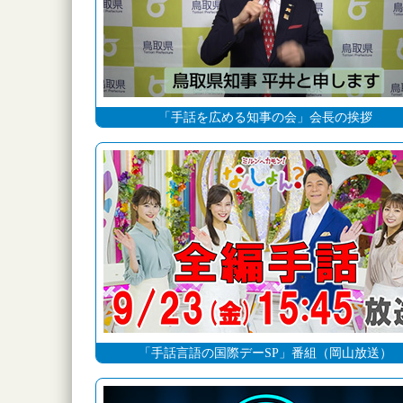
「手話を広める知事の会」会長の挨拶
「手話言語の国際デーSP」番組（岡山放送）