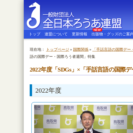
NEW!
トップ
連盟について
更新情報
出版物・グッズのご案
現在地：
トップページ
»
国際関係
»
「手話言語の国際デー
語の国際デー・国際ろう者週間」特集
全日本ろうあ連盟
2022年度「SDGs」×「手話言語の国
2022年度